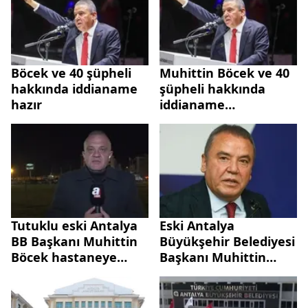
Böcek ve 40 şüpheli
Muhittin Böcek ve 40
hakkında iddianame
şüpheli hakkında
hazır
iddianame
tamamlandı
Tutuklu eski Antalya
Eski Antalya
BB Başkanı Muhittin
Büyükşehir Belediyesi
Böcek hastaneye
Başkanı Muhittin
kaldırıldı
Böcek hastaneye
kaldırıldı