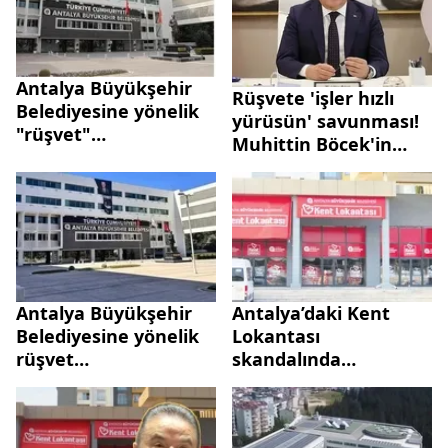
Antalya Büyükşehir
Rüşvete 'işler hızlı
Belediyesine yönelik
yürüsün' savunması!
"rüşvet"
Muhittin Böcek'in
soruşturmasında
daire başkanının
gelişme! 3 kişi tahliye
ifadesi ortaya çıktı
edildi
Antalya Büyükşehir
Antalya’daki Kent
Belediyesine yönelik
Lokantası
rüşvet
skandalında
soruşturmasında 5
emanetçinin ifadesi
şüpheli tutuklandı
ortaya çıktı! Muhittin
Böcek dükkanları