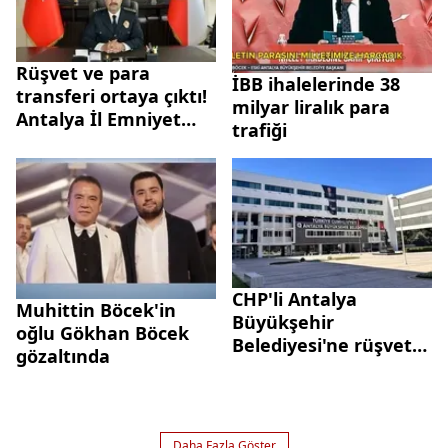
Rüşvet ve para
İBB ihalelerinde 38
transferi ortaya çıktı!
milyar liralık para
Antalya İl Emniyet
trafiği
Müdürü İlker Arslan
ve Fazlı Ateş
tutuklandı
CHP'li Antalya
Muhittin Böcek'in
Büyükşehir
oğlu Gökhan Böcek
Belediyesi'ne rüşvet
gözaltında
operasyonu! 8 kişi
daha tutuklandı
Daha Fazla Göster