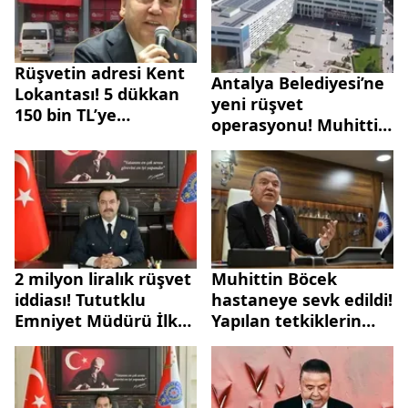
böyle verdi
Rüşvetin adresi Kent
Antalya Belediyesi’ne
Lokantası! 5 dükkan
yeni rüşvet
150 bin TL’ye
operasyonu! Muhittin
belediyeye kiralandı |
Böcek'in gelini Zeynep
Milyonlarca liralık
Kerimoğlu dahil 17
para transferleri
kişi gözaltında
dosyada
2 milyon liralık rüşvet
Muhittin Böcek
iddiası! Tututklu
hastaneye sevk edildi!
Emniyet Müdürü İlker
Yapılan tetkiklerin
Arslan'a rüşvet
ardından yeniden
soruşturmasında
cezaevine gönderildi
çelişkili ifade: Dostane
para alışverişi