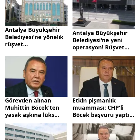
Antalya Büyükşehir
Antalya Büyükşehir
Belediyesi'ne yönelik
Belediyesi'ne yeni
rüşvet
operasyon! Rüşvet
soruşturmasında
operasyonunda yeni
gelişme! 2 tutuklama
gözaltı
Görevden alınan
Etkin pişmanlık
Muhittin Böcek'ten
muamması: CHP'li
yasak aşkına lüks
Böcek başvuru yaptı
hediyeler!
mı? Mektup iddiası