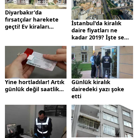
Diyarbakır'da
fırsatçılar harekete
İstanbul'da kiralık
geçti! Ev kiraları
daire fiyatları ne
yüzde 300 arttı
kadar 2019? İşte semt
semt kira fiyatları
Yine hortladılar! Artık
Günlük kiralık
günlük değil saatlik...
dairedeki yazı şoke
etti