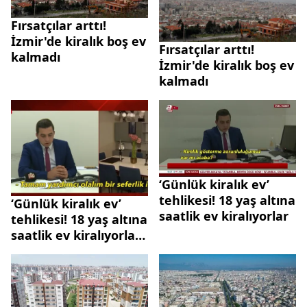
Fırsatçılar arttı!
İzmir'de kiralık boş ev
Fırsatçılar arttı!
kalmadı
İzmir'de kiralık boş ev
kalmadı
‘Günlük kiralık ev’
tehlikesi! 18 yaş altına
‘Günlük kiralık ev’
saatlik ev kiralıyorlar
tehlikesi! 18 yaş altına
saatlik ev kiralıyorlar!
A Haber tek tek
tarayıp ortaya çıkardı