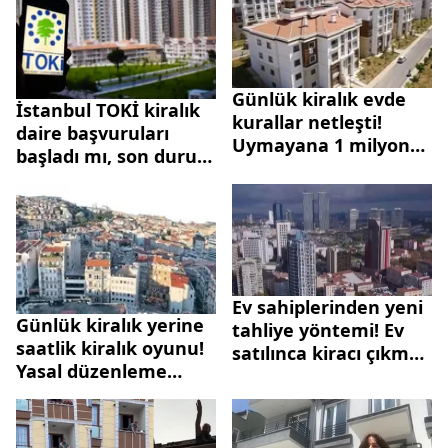
Günlük kiralık evde
İstanbul TOKİ kiralık
kurallar netleşti!
daire başvuruları
Uymayana 1 milyon
başladı mı, son durum
TL ceza
ne? 500 bin Sosyal
Konut Projesi'nde
gelir şartı var mı?
Ev sahiplerinden yeni
Günlük kiralık yerine
tahliye yöntemi! Ev
saatlik kiralık oyunu!
satılınca kiracı çıkmak
Yasal düzenleme
zorunda mı?
sonrası fırsatçılardan
yeni hamle