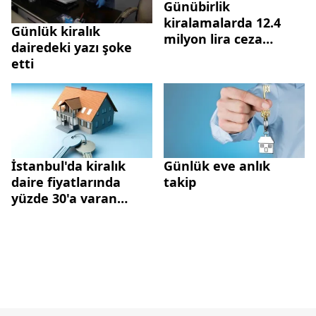
Günübirlik
kiralamalarda 12.4
Günlük kiralık
milyon lira ceza
dairedeki yazı şoke
kesildi
etti
İstanbul'da kiralık
Günlük eve anlık
daire fiyatlarında
takip
yüzde 30'a varan
düşüşler