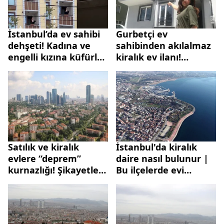
İstanbul’da ev sahibi
Gurbetçi ev
dehşeti! Kadına ve
sahibinden akılalmaz
engelli kızına küfürler
kiralık ev ilanı!
yağdırdı
Mahalle muhtarı bile
şaştı kaldı: Ne
soracaklarmış genel
kültür sorusu mu?
Satılık ve kiralık
İstanbul'da kiralık
evlere “deprem”
daire nasıl bulunur |
kurnazlığı! Şikayetler
Bu ilçelerde evi
peş peşe geliyor
olanlar dikkat!
Rakamlar iki katına
çıktı