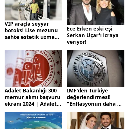
VIP araçla seyyar
Ece Erken eski eşi
botoks! Lise mezunu
Serkan Uçar'ı icraya
sahte estetik uzmanı
veriyor!
yakalandı
Adalet Bakanlığı 300
IMF'den Türkiye
memur alımı başvuru
değerlendirmesi!
ekranı 2024 | Adalet
"Enflasyonun daha da
Bakanlığı personel
düşmesi bekleniyor"
alımı sınav tarihi ne
zaman?