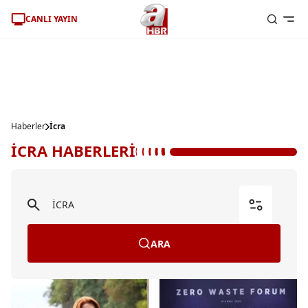
CANLI YAYIN
Haberler
İcra
İCRA HABERLERİ
ARA