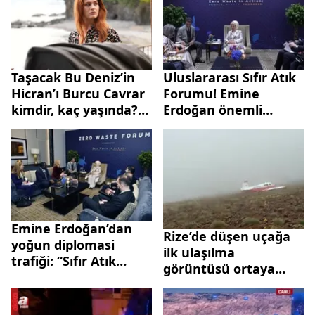
Taşacak Bu Deniz’in
Uluslararası Sıfır Atık
Hicran’ı Burcu Cavrar
Forumu! Emine
kimdir, kaç yaşında?
Erdoğan önemli
Hangi dizilerde
temaslarda bulundu
oynadı?
Emine Erdoğan’dan
Rize’de düşen uçağa
yoğun diplomasi
ilk ulaşılma
trafiği: “Sıfır Atık
görüntüsü ortaya
Forumu”nda çevre,
çıktı: Kusura
barış ve Gazze
bakmayın, çok geç
gündemi