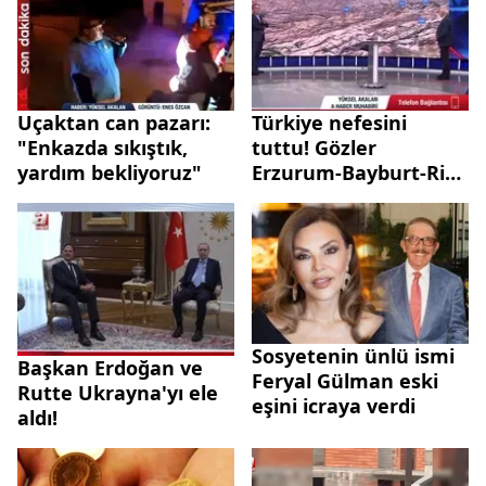
kaldık
Uçaktan can pazarı:
Türkiye nefesini
"Enkazda sıkıştık,
tuttu! Gözler
yardım bekliyoruz"
Erzurum-Bayburt-Rize
hattında!
Sosyetenin ünlü ismi
Başkan Erdoğan ve
Feryal Gülman eski
Rutte Ukrayna'yı ele
eşini icraya verdi
aldı!