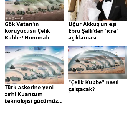
Gök Vatan'ın
Uğur Akkuş'un eşi
koruyucusu Çelik
Ebru Şallı'dan 'icra'
Kubbe! Hummalı
açıklaması
çalışma başladı
"Çelik Kubbe" nasıl
Türk askerine yeni
çalışacak?
zırh! Kuantum
teknolojisi gücümüze
güç katacak