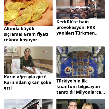
Kerkük’te hain
provokasyon! PKK
Altında büyük
yanlıları Türkmen
sıçrama! Gram fiyatı
taziyesinde olay
rekora koşuyor
çıkardı
Karın ağrısıyla gitti!
Türkiye'nin ilk
Karnından çıkan şoke
kuantum bilgisayarı
etti
tanıtıldı! Milyonlarca
kat daha hızlı işlem
yapıyor