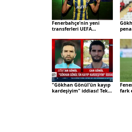
Fenerbahçe'nin yeni
Gökh
transferleri UEFA
penal
listesine alındı! Diego
hesa
Rossi Max Meyer Berisha
ödes
Min-Jae Kim
Fene
"Gökhan Gönül'ün kayıp
fark 
kardeşiyim" iddiası! Tek
Gökh
isteği ailesini bulabilmek
ağab