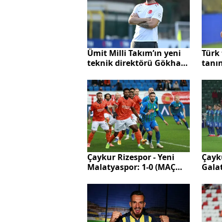
Ümit Milli Takım’ın yeni
Türk
teknik direktörü Gökhan
tanı
Gönül oldu
oyun
değiş
Gönü
yeni 
Çaykur Rizespor - Yeni
Çayku
Malatyaspor: 1-0 (MAÇ
Gala
SONUCU)
SONU
Lig 8