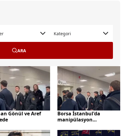
er
Kategori
ARA
an Gönül ve Aref
Borsa İstanbul'da
yede
manipülasyon
soruşturması! Gökhan
Gönül'ün de bulunduğu