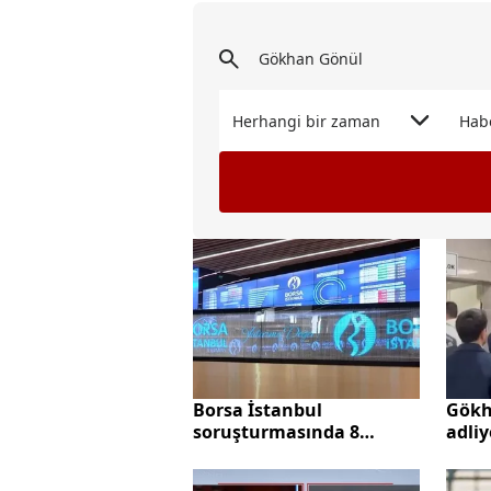
Herhangi bir zaman
Hab
Gökh
Borsa İstanbul
adli
soruşturmasında 8
tutuklama