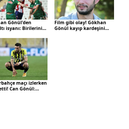
an Gönül'den
Film gibi olay! Gökhan
tı isyanı: Birilerinin
Gönül kayıp kardeşini
bı varsa başka yerde
kabul etti: 3 kardeştik 4
in
kardeş olduk
rbahçe maçı izlerken
etti! Can Gönül:
an Gönül benim öz
eyim