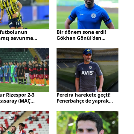
 futbolunun
Bir dönem sona erdi!
nmış savunma
Gökhan Gönül'den
cusu meslek
emeklilik kararı
tirdi! İşte Gökhan
l’ün merak edilen
işi….
r Rizespor 2-3
Pereira harekete geçti!
tasaray (MAÇ
Fenerbahçe'de yaprak
CU ÖZET) | Süper
dökümü
. hafta karşılaşması