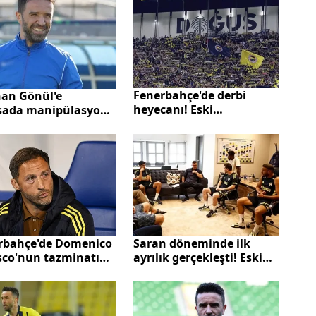
12 şüpheli adliyeye sevk
edildi
Fenerbahçe'de derbi
an Gönül'e
heyecanı! Eski
sada manipülasyon"
futbolcular taraftarlarla
tısı
buluştu
rbahçe'de Domenico
Saran döneminde ilk
sco'nun tazminatı
ayrılık gerçekleşti! Eski
 oldu
takım arkadaşı ayrılığın
nedenini açıkladı