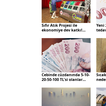
Sıfır Atık Projesi ile
Yeni 
ekonomiye dev katkı!
tedav
Hedef şimdi yüzde 60
Bank
Cebinde cüzdanında 5-10-
Sıca
20-50-100 TL'si olanlar
nede
hemen kontrol etsin!
İklim
Darphane'de üretimi işte
uyard
böyle yapılıyor
alın