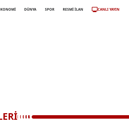
CANLI YAYIN
EKONOMİ
DÜNYA
SPOR
RESMİ İLAN
LERİ