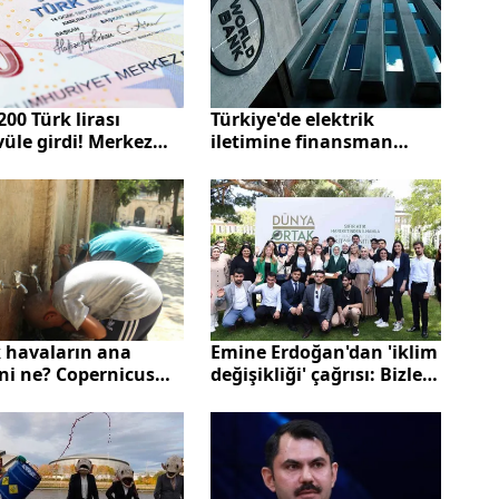
Türkiye'de elektrik
200 Türk lirası
iletimine finansman
üle girdi! Merkez
hazırlığı! 750 milyon
ası duyurdu
dolarlık dev bütçe
Emine Erdoğan'dan 'iklim
k havaların ana
değişikliği' çağrısı: Bizler
ni ne? Copernicus
gidişatı tersine
 Değişikliği Servisi
çevirebilecek son nesiliz
ı! “Acil önlem”
malı