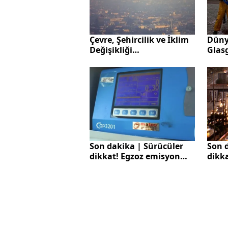
Çevre, Şehircilik ve İklim
Düny
Değişikliği
Glas
Bakanlığından 81 il
hüsr
valiliğine “hava kirliliği"
genelgesi
Son 
Son dakika | Sürücüler
dikk
dikkat! Egzoz emisyon
dene
denetiminde yeni dönem