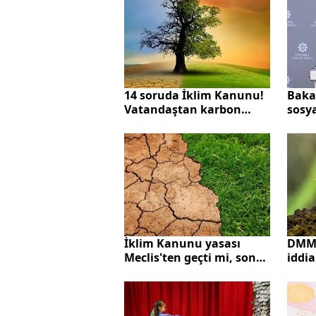
14 soruda İklim Kanunu!
Baka
Vatandaştan karbon
sosy
vergisi mi alınacak?
"İsta
Bakanlık merak
konut
edilenleri açıkladı
DMM'
İklim Kanunu yasası
iddia
Meclis'ten geçti mi, son
yala
durum ne? İklim kanunu
vergi
nedir ve içeriği neler?
kısı