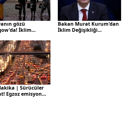
anın gözü
Bakan Murat Kurum'dan
gow'da! İklim
İklim Değişikliği
anı
Konferansı'nda önemli
açıklama! Hedefler
doğrultusunda
çalışılacağız
dakika | Sürücüler
at! Egzoz emisyon
timinde yeni dönem