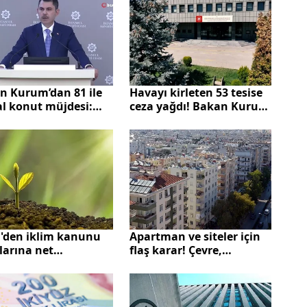
Havayı kirleten 53 tesise
n Kurum’dan 81 ile
ceza yağdı! Bakan Kurum
al konut müjdesi:
duyurdu: Mücadelemiz
nbul’da kiralık
sürecek
lar geliyor”
den iklim kanunu
Apartman ve siteler için
larına net
flaş karar! Çevre,
nlama! Karbon
Şehircilik ve İklim
si yok hak
Değişikliği Bakanlığı 81
tlaması yok…
ile genelge gönderdi...