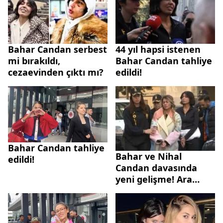
Bahar Candan serbest
44 yıl hapsi istenen
mi bırakıldı,
Bahar Candan tahliye
cezaevinden çıktı mı?
edildi!
Bahar Candan tahliye
Bahar ve Nihal
edildi!
Candan davasında
yeni gelişme! Ara
karar açıklandı