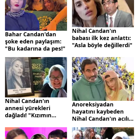
Nihal Candan'ın
Bahar Candan'dan
babası ilk kez anlattı:
şoke eden paylaşım:
"Asla böyle değillerdi"
"Bu kadarına da pes!"
Nihal Candan'ın
Anoreksiyadan
annesi yürekleri
hayatını kaybeden
dağladı! "Kızımın
Nihal Candan'ın acılı
yanına cennete
babası konuştu:
gideceğim"
Şöhret dünyasına