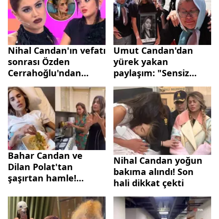
girince sapıttı
Nihal Candan'ın vefatı
Umut Candan'dan
sonrası Özden
yürek yakan
Cerrahoğlu'ndan
paylaşım: "Sensiz
duygusal paylaşım!
nasıl yaşayacağız"
Bahar Candan ve
Nihal Candan yoğun
Dilan Polat'tan
bakıma alındı! Son
şaşırtan hamle!
hali dikkat çekti
Birlikte helvasını
kavurmuşlardı