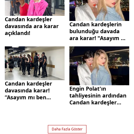
Candan kardeşler
Candan kardeşlerin
davasında ara karar
bulunduğu davada
açıklandı!
ara karar! "Asayım mı
kendimi?"
Candan kardeşler
Engin Polat'ın
davasında karar!
tahliyesinin ardından
“Asayım mı ben
Candan kardeşler
kendimi ne yapayım?”
davasında flaş
gelişme!
Daha Fazla Göster