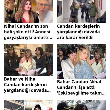
Nihal Candan'ın son
Candan kardeşlerin
hali şoke etti! Annesi
yargılandığı davada
gözyaşlarıyla anlattı!
ara karar verildi!
"Sadece iki şey
tüketiyor"
Bahar ve Nihal
Bahar Candan Nihal
Candan kardeşlerin
Candan'ı ifşa etti:
yargılandığı davada
'Eski sevgilime takmış
ara karar verildi!
durumda'