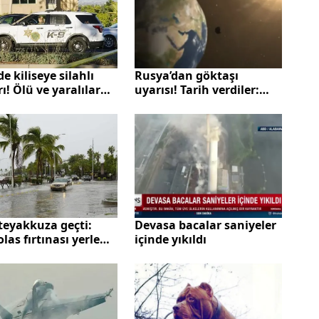
e kiliseye silahlı
Rusya’dan göktaşı
rı! Ölü ve yaralılar
uyarısı! Tarih verdiler:
Dünyaya yaklaşıyor!
Uydulardan bile daha
yakından geçecek
teyakkuza geçti:
Devasa bacalar saniyeler
las fırtınası yerle
içinde yıkıldı
debilir!