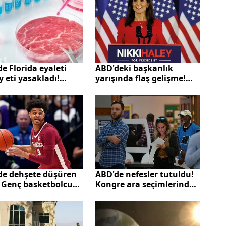
e Florida eyaleti
ABD'deki başkanlık
 eti yasakladı!
yarışında flaş gelişme!
ama’da da
Nikki Haley başkanlık
klanıyor
yarışından çekildi
de dehşete düşüren
ABD'de nefesler tutuldu!
! Genç basketbolcu
Kongre ara seçimlerinde
 oldu
son durum