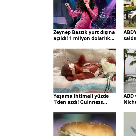
Zeynep Bastık yurt dışına
ABD'd
açıldı! 1 milyon dolarlık
saldı
yatırım
var
ABD 
Yaşama ihtimali yüzde
Nicho
1'den azdı! Guinness
bir e
Rekorlar Kitabı'na girdi