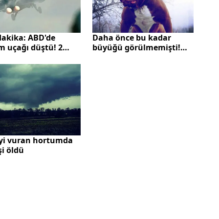
dakika: ABD'de
Daha önce bu kadar
m uçağı düştü! 2
büyüğü görülmemişti!
 hayatını kaybetti
İşte doğal yaşamın
devleri...
yi vuran hortumda
şi öldü