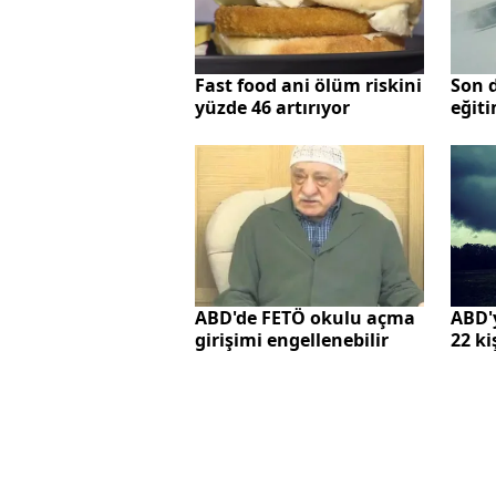
Son 
Fast food ani ölüm riskini
eğiti
yüzde 46 artırıyor
pilot
ABD'de FETÖ okulu açma
ABD'
girişimi engellenebilir
22 ki