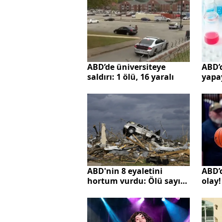
ABD’d
ABD’de üniversiteye
yapay
saldırı: 1 ölü, 16 yaralı
Alab
yasa
ABD’
ABD'nin 8 eyaletini
olay
hortum vurdu: Ölü sayısı
katil
26'ya çıktı