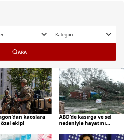
er
Kategori
ARA
agon'dan kaoslara
ABD'de kasırga ve sel
 özel ekip!
nedeniyle hayatını
kaybedenlerin sayısı
16'ya yükseldi