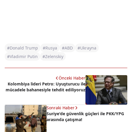
#Donald Trump
#Rusya
#ABD
#Ukrayna
#Vladimir Putin
#Zelenskiy
Önceki Haber
Kolombiya lideri Petro: Uyuşturucu ile
mücadele bahanesiyle tehdit ediliyoruz
Sonraki Haber
Suriye'de güvenlik güçleri ile PKK/YPG
arasında çatışma!