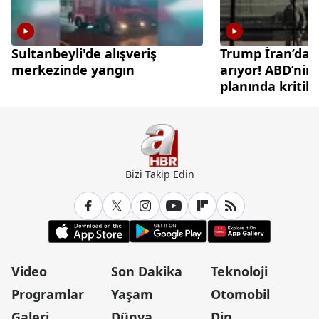
Sultanbeyli'de alışveriş
Trump İran’da ç
merkezinde yangın
arıyor! ABD’nin
planında kritik
Bizi Takip Edin
Video
Son Dakika
Teknoloji
Programlar
Yaşam
Otomobil
Galeri
Dünya
Din