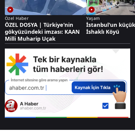
Özel Haber
Yaşam
ÖZEL DOSYA | Türkiye'nin
İstanbul'un küçük
gökyüzündeki imzası: KAAN
İshaklı Köyü
Milli Muharip Uçak