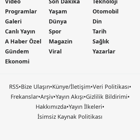
Video
Son Dakika
Teknoloji
Programlar
Yaşam
Otomobil
Galeri
Dünya
Din
Canlı Yayın
Spor
Tarih
A Haber Özel
Magazin
Sağlık
Gündem
Viral
Yazarlar
Ekonomi
RSS
•
Bize Ulaşın
•
Künye/İletişim
•
Veri Politikası
•
Frekanslar
•
Arşiv
•
Yayın Akışı
•
Gizlilik Bildirimi
•
Hakkımızda
•
Yayın İlkeleri
•
İsimsiz Kaynak Politikası