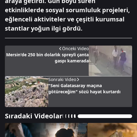
araya getirdi. Gün boyu süren
etkinliklerde sosyal sorumluluk projeleri,
eğlenceli aktiviteler ve çeşitli kurumsal
stantlar yoğun ilgi gördü.
Önceki Video
Mersin'de 250 bin dolarlık spreyli çanta
gaspı kamerada
Sonraki Video
"Seni Galatasaray maçına
götüreceğim" sözü hayat kurtardı
Sıradaki Videolar