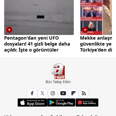
Pentagon'dan yeni UFO
Mekke anlaşmas
dosyaları! 41 gizli belge daha
güvenlikte yen
açıldı: İşte o görüntüler
Türkiye’den di
caydırıcılık ham
Bizi Takip Edin