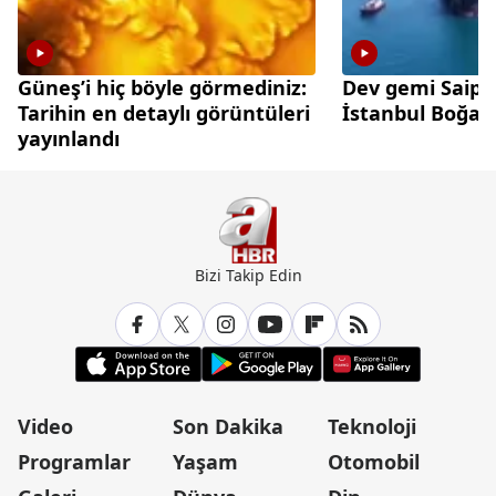
Güneş’i hiç böyle görmediniz:
Dev gemi Saip
Tarihin en detaylı görüntüleri
İstanbul Boğazı
yayınlandı
Bizi Takip Edin
Video
Son Dakika
Teknoloji
Programlar
Yaşam
Otomobil