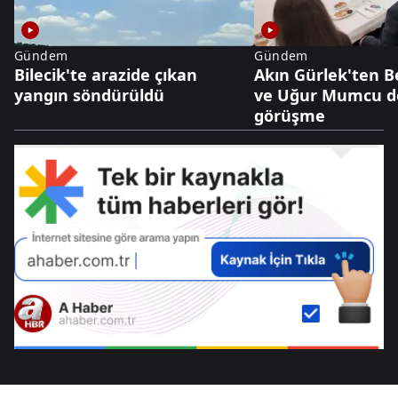
Gündem
Gündem
Bilecik'te arazide çıkan
Akın Gürlek'ten 
yangın söndürüldü
ve Uğur Mumcu dos
görüşme