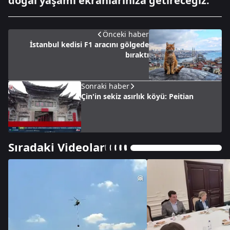
doğal yaşamı ekranlarınıza getireceğiz.
Önceki haber
İstanbul kedisi F1 aracını gölgede
bıraktı
Sonraki haber
Çin'in sekiz asırlık köyü: Peitian
Sıradaki Videolar