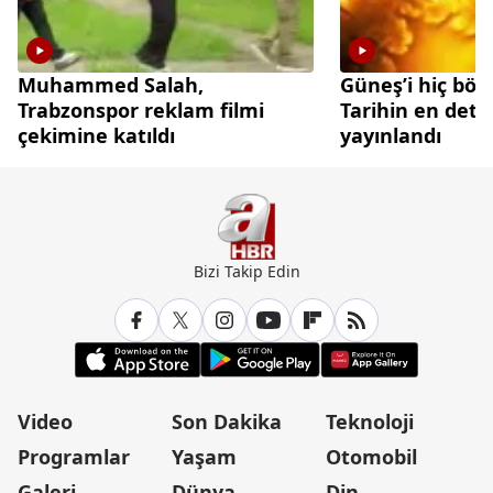
Muhammed Salah,
Güneş’i hiç böy
Trabzonspor reklam filmi
Tarihin en deta
çekimine katıldı
yayınlandı
Bizi Takip Edin
Video
Son Dakika
Teknoloji
Programlar
Yaşam
Otomobil
Galeri
Dünya
Din