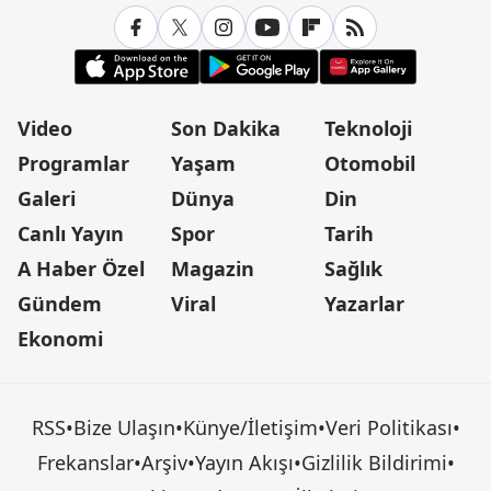
Video
Son Dakika
Teknoloji
Programlar
Yaşam
Otomobil
Galeri
Dünya
Din
Canlı Yayın
Spor
Tarih
A Haber Özel
Magazin
Sağlık
Gündem
Viral
Yazarlar
Ekonomi
RSS
•
Bize Ulaşın
•
Künye/İletişim
•
Veri Politikası
•
Frekanslar
•
Arşiv
•
Yayın Akışı
•
Gizlilik Bildirimi
•