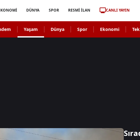
CANLI YAYIN
EKONOMİ
DÜNYA
SPOR
RESMİ İLAN
ndem
Yaşam
Dünya
Spor
Ekonomi
Tek
Sıra