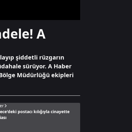
gündeminde
Gündem
adele! A
Ünlülerin deprem
bağışları nereye
gitti?
layıp şiddetli rüzgarın
Gündem
üdahale sürüyor. A Haber
Başkan Erdoğan
Bölge Müdürlüğü ekipleri
Suudi Arabistan
yolcusu
er
e'deki postacı kılığıyla cinayette
iası