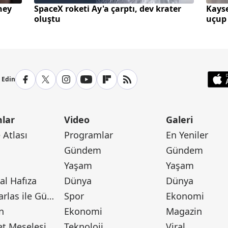
ney
SpaceX roketi Ay'a çarptı, dev krater
Kayse
oluştu
uçup
p Edin
lar
Video
Galeri
Atlası
Programlar
En Yeniler
Gündem
Gündem
Yaşam
Yaşam
l Hafıza
Dünya
Dünya
Canan Barlas ile Gündem
Spor
Ekonomi
n
Ekonomi
Magazin
t Meselesi
Teknoloji
Viral