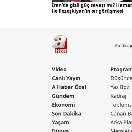
İran'da gizli güç savaşı mı? Hama
ile Pezeşkiyan’ın sır görüşmesi
Bizi Taki
Video
Program
Canlı Yayın
Düşünce 
A Haber Özel
Yaz Boz
Gündem
Kadraj
Ekonomi
Toplumsa
Son Dakika
Yaşam
Arka Pla
Dünya
Memleke