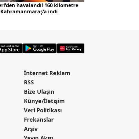
ri'den havalandı! 160 kilometre
Hürmüz'de kritik d
 Kahramanmaraş'a indi
mi verdi? A Haber’d
İnternet Reklam
RSS
Bize Ulaşın
Künye/İletişim
Veri Politikası
Frekanslar
Arşiv
Yayın Akışı