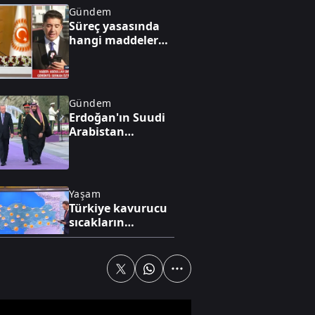
Gündem
Süreç yasasında
hangi maddeler
yer alıyor?
Gündem
Erdoğan'ın Suudi
Arabistan
ziyaretinin
gündeminde ne
var?
Yaşam
Türkiye kavurucu
sıcakların
pençesinde
Gündem
12 maddelik yasa
teklifi Meclis