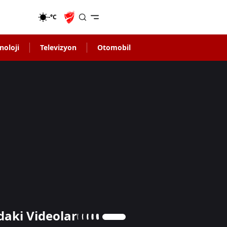
-°C
noloji
Televizyon
Otomobil
daki Videolar