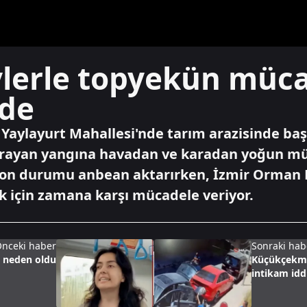
evlerle topyekün müc
ede
lı Yaylayurt Mahallesi'nde tarım arazisinde baş
sıçrayan yangına havadan ve karadan yoğun m
 son durumu anbean aktarırken, İzmir Orman 
ak için zamana karşı mücadele veriyor.
nceki haber
Sonraki hab
e neden oldu
Küçükçekmec
intikam idd