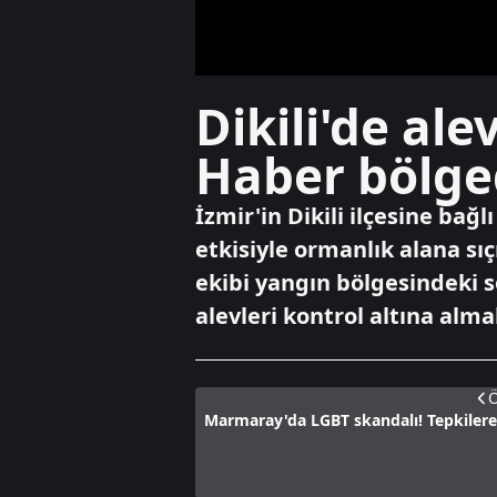
Dikili'de al
Haber bölg
İzmir'in Dikili ilçesine bağ
etkisiyle ormanlık alana 
ekibi yangın bölgesindeki
alevleri kontrol altına alm
Ö
Marmaray'da LGBT skandalı! Tepkiler