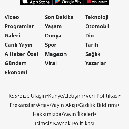
Video
Son Dakika
Teknoloji
Programlar
Yaşam
Otomobil
Galeri
Dünya
Din
Canlı Yayın
Spor
Tarih
A Haber Özel
Magazin
Sağlık
Gündem
Viral
Yazarlar
Ekonomi
RSS
•
Bize Ulaşın
•
Künye/İletişim
•
Veri Politikası
•
Frekanslar
•
Arşiv
•
Yayın Akışı
•
Gizlilik Bildirimi
•
Hakkımızda
•
Yayın İlkeleri
•
İsimsiz Kaynak Politikası