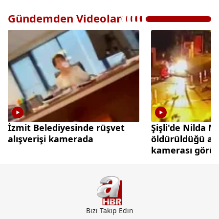
Gündemden Videolar
İzmit Belediyesinde rüşvet
Şişli'de Nilda 
alışverişi kamerada
öldürüldüğü an
kamerası görün
çıktı
Bizi Takip Edin