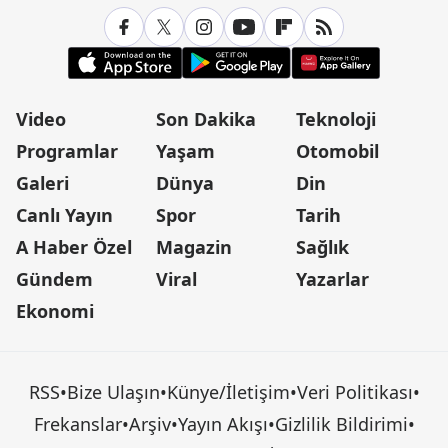
Video
Son Dakika
Teknoloji
Programlar
Yaşam
Otomobil
Galeri
Dünya
Din
Canlı Yayın
Spor
Tarih
A Haber Özel
Magazin
Sağlık
Gündem
Viral
Yazarlar
Ekonomi
RSS
•
Bize Ulaşın
•
Künye/İletişim
•
Veri Politikası
•
Frekanslar
•
Arşiv
•
Yayın Akışı
•
Gizlilik Bildirimi
•