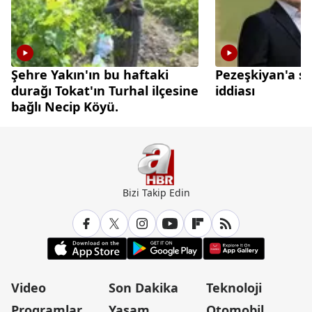
Şehre Yakın'ın bu haftaki
Pezeşkiyan'a su
durağı Tokat'ın Turhal ilçesine
iddiası
bağlı Necip Köyü.
Bizi Takip Edin
Video
Son Dakika
Teknoloji
Programlar
Yaşam
Otomobil