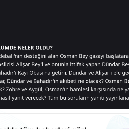
LÜMDE NELER OLDU?
ebalı'nın desteğini alan Osman Bey gazayı başlatarak 
ilcisi Alişar Bey'i ve onunla ittifak yapan Dündar Be
adır'ı Kayı Obası'na getirir. Dündar ve Alişar'ı ele 
işar, Dündar ve Bahadır'ın akıbeti ne olacak? Osman B
ak? Zöhre ve Aygül, Osman'ın hamlesi karşısında ne 
nasıl yanıt verecek? Tüm bu soruların yanıtı yayınla