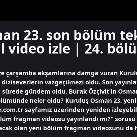
an 23. son bölüm te
ll video izle | 24. b
ve çarşamba akşamlarına damga vuran Kurulu
e diziseverlerin vazgeçilmezi oldu. Son yayı
ısa sürede gündem oldu. Burak Özçivit'in Osma
bölümünde neler oldu? Kuruluş Osman 23. yeni
r.com.tr sayfamız üzerinden yeniden izleyebil
lüm fragman videosu yayınlandı mı?" sorusu y
cak olan yeni bölüm fragman videosunu da h