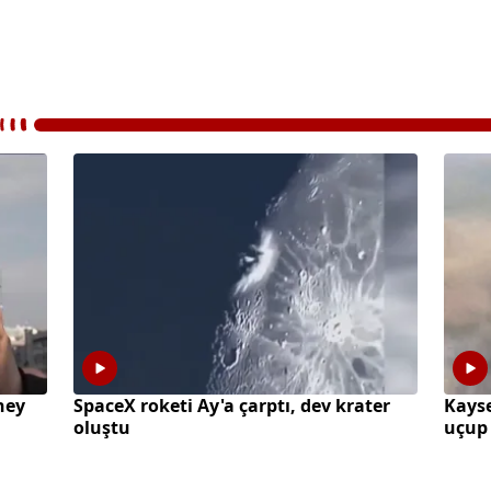
ney
SpaceX roketi Ay'a çarptı, dev krater
Kayse
oluştu
uçup