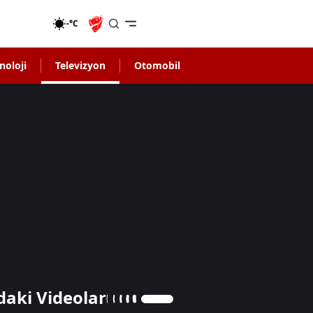
-°C
noloji
Televizyon
Otomobil
daki Videolar