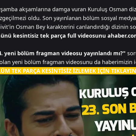
rşamba akşamlarına damga vuran Kuruluş Osman dizis
vazgeçilmezi oldu. Son yayınlanan bölüm sosyal medy
vit'in Osman Bey karakterini canlandırdığı dizinin 
nü kesintisiz tek parça full videosunu ahaber.co
. yeni bölüm fragman videosu yayınlandı mı?"
sor
an yeni bölüm fragman videosunu da haberimizin içer
M TEK PARÇA KESİNTİSİZ İZLEMEK İÇİN TIKLAYI