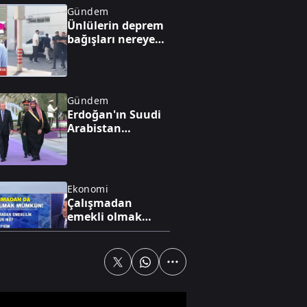
Gündem
Ünlülerin deprem
bağışları nereye
gitti?
Gündem
Erdoğan'ın Suudi
Arabistan
ziyaretinin
gündeminde ne
var?
Ekonomi
Çalışmadan
emekli olmak
mümkün mü?
Gündem
12 maddelik yasa
teklifi Meclis