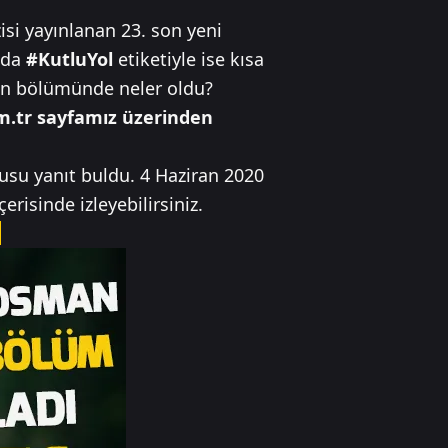
i yayınlanan 23. son yeni
ada
#KutluYol
etiketiyle ise kısa
son bölümünde neler oldu?
m.tr sayfamız üzerinden
usu yanıt buldu. 4 Haziran 2020
isinde izleyebilirsiniz.
N