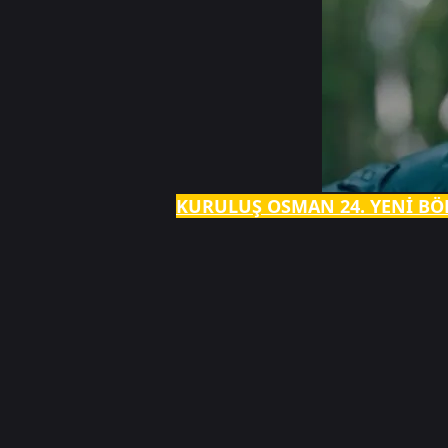
KURULUŞ OSMAN 24. YENİ BÖ