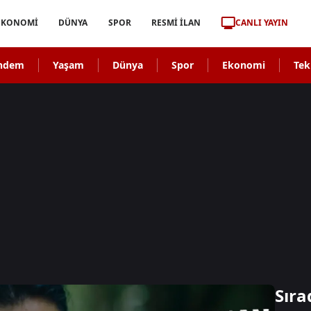
CANLI YAYIN
EKONOMİ
DÜNYA
SPOR
RESMİ İLAN
ndem
Yaşam
Dünya
Spor
Ekonomi
Tek
Sıra