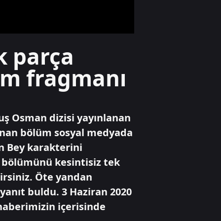
gündeminde
Yaşam
k parça
Türkiye kavurucu
sıcakların
ölüm fragmanı
pençesinde
Spor
ş Osman dizisi yayınlanan
"O ne bilema bir
şey"
nlanan bölüm sosyal medyada
n Bey karakterini
 bölümünü kesintisiz tek
irsiniz. Öte yandan
anıt buldu. 3 Haziran 2020
aberimizin içerisinde