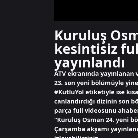
Kuruluş Osm
kesintisiz fu
yayınlandı
ATV ekranında yayınlanan 
23. son yeni bölümüyle yin
#KutluYol etiketiyle ise k
canlandırdığı dizinin son 
parça full videosunu ahabe
"Kuruluş Osman 24. yeni bö
Çarşamba akşamı yayınlana