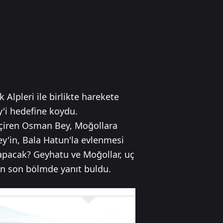
Alpleri ile birlikte harekete
y'i hedefine koydu.
geçiren Osman Bey, Moğollara
ey'in, Bala Hatun'la evlenmesi
yapacak? Geyhatu ve Moğollar, uç
nan son bölmde yanıt buldu.