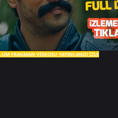
LÜM FRAGMAN VİDEOSU YAYINLANDI İZLE