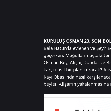
KURULUŞ OSMAN 23. SON BÖ
Bala Hatun'la evlenen ve Şeyh Ed
geçerken, Moğolların uçtaki tems
Osman Bey, Alişar, Dündar ve Bah
karşı nasıl bir plan kuracak? Al
Kayı Obası'nda nasıl karşılanac
beyleri Alişar'ın yakalanmasına 