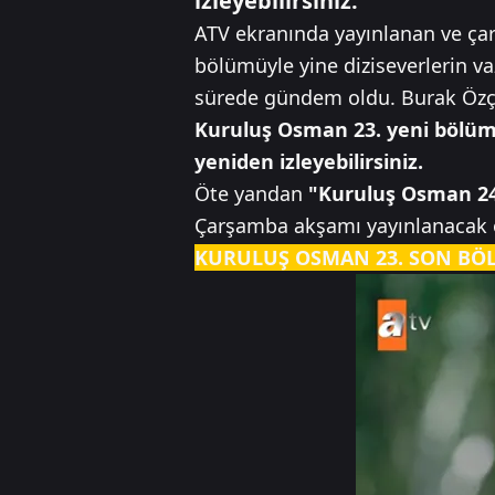
izleyebilirsiniz.
ATV ekranında yayınlanan ve ça
bölümüyle yine diziseverlerin 
sürede gündem oldu. Burak Özçi
Kuruluş Osman 23. yeni bölümü
yeniden izleyebilirsiniz.
Öte yandan
"Kuruluş Osman 24
Çarşamba akşamı yayınlanacak ol
KURULUŞ OSMAN 23. SON BÖLÜ