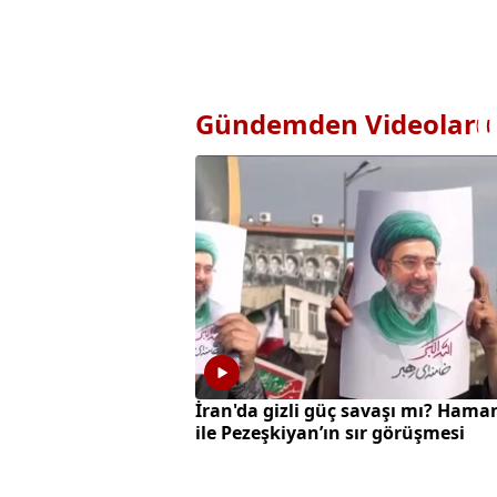
Gündemden Videolar
İran'da gizli güç savaşı mı? Hama
ile Pezeşkiyan’ın sır görüşmesi