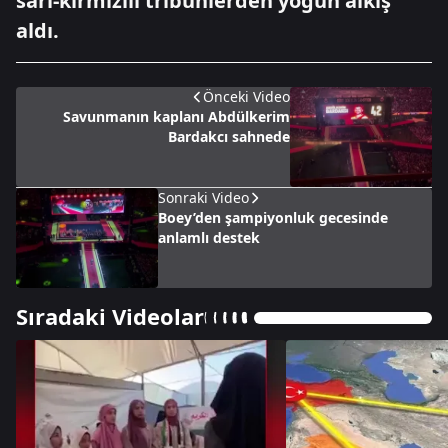
sarı-kırmızılı tribünlerden yoğun alkış
aldı.
Önceki Video
Savunmanın kaplanı Abdülkerim
Bardakcı sahnede
Sonraki Video
Boey’den şampiyonluk gecesinde
anlamlı destek
Sıradaki Videolar