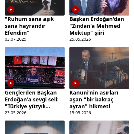
"Ruhum sana aşık
Başkan Erdoğan'dan
sana hayrandır
"Zindan'a Mehmed
Efendim"
Mektup" şiiri
03.07.2025
25.05.2026
Gençlerden Başkan
Kanuni’nin asırları
Erdoğan'a sevgi seli:
aşan "bir bakraç
"Türkiye yüzyılı
ayran" hikmeti
gençlerin
23.05.2026
15.05.2026
omuzlarında
yükselecek"