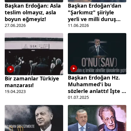
Başkan Erdoğan: Asla
Başkan Erdoğan'dan
teslim olmayız, asla
"Şarkımız" şiiriyle
boyun eğmeyiz!
yerli ve milli duruş
vurgusu
27.06.2026
11.06.2026
Başkan Erdoğan Hz.
Bir zamanlar Türkiye
Muhammed'i bu
manzarası!
sözlerle anlattı! İşte o
19.04.2023
video klip
01.07.2025