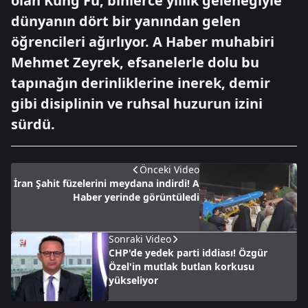
olan Kung Fu, binlerce yıllık geleneğiyle
dünyanın dört bir yanından gelen
öğrencileri ağırlıyor. A Haber muhabiri
Mehmet Zeyrek, efsanelerle dolu bu
tapınağın derinliklerine inerek, demir
gibi disiplinin ve ruhsal huzurun izini
sürdü.
Önceki Video
İran Şahit füzelerini meydana indirdi! A
Haber yerinde görüntüledi
Sonraki Video
CHP'de yedek parti iddiası! Özgür
Özel'in mutlak butlan korkusu
yükseliyor