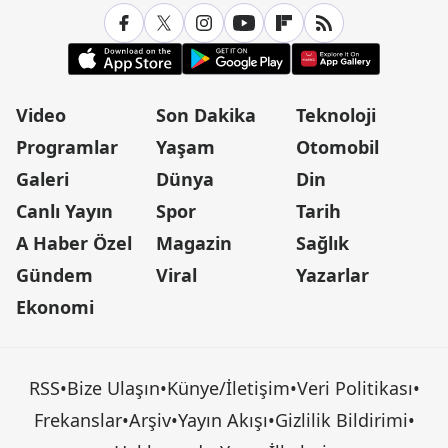
Video
Son Dakika
Teknoloji
Programlar
Yaşam
Otomobil
Galeri
Dünya
Din
Canlı Yayın
Spor
Tarih
A Haber Özel
Magazin
Sağlık
Gündem
Viral
Yazarlar
Ekonomi
RSS
•
Bize Ulaşın
•
Künye/İletişim
•
Veri Politikası
•
Frekanslar
•
Arşiv
•
Yayın Akışı
•
Gizlilik Bildirimi
•