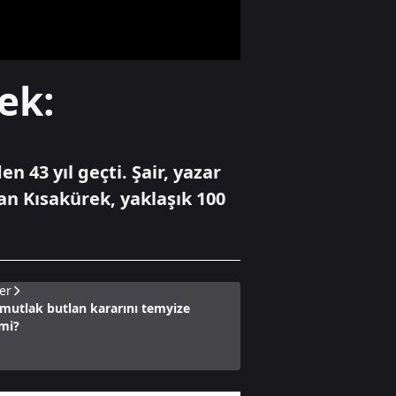
Gündem
ek:
FETÖ'nün kritik
yapılanması ve 15
Temmuz'a giden
süreç!
n 43 yıl geçti. Şair, yazar
Gündem
an Kısakürek, yaklaşık 100
Başkan Vekilliği
seçimlerinde oy
iptali skandalı!
er
mutlak butlan kararını temyize
 mi?