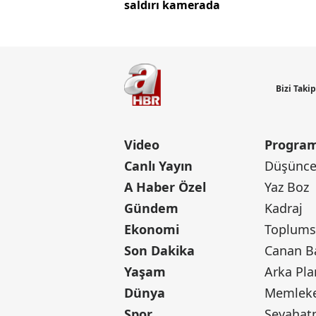
saldırı kamerada
Bizi Taki
Video
Program
Canlı Yayın
Düşünce 
A Haber Özel
Yaz Boz
Gündem
Kadraj
Ekonomi
Toplumsa
Son Dakika
Yaşam
Arka Pla
Dünya
Memleke
Spor
Seyaha