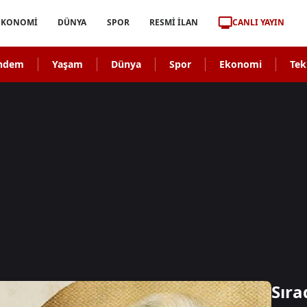
CANLI YAYIN
EKONOMİ
DÜNYA
SPOR
RESMİ İLAN
ndem
Yaşam
Dünya
Spor
Ekonomi
Tek
Sıra