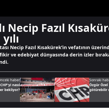
dı Necip Fazıl Kısakür
 yılı
sı Necip Fazıl Kısakürek’in vefatının üzerinde
fikir ve edebiyat dünyasında derin izler bırak
ndi.
nceki haber
Sonraki hab
CHP'yi nasıl
Özgür Özel 
er bekliyor?
götürebilir