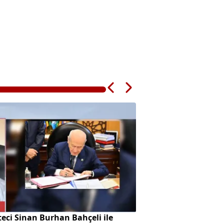
eci Sinan Burhan Bahçeli ile
Başkan Vekilliği se