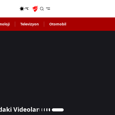
-°C
noloji
Televizyon
Otomobil
daki Videolar