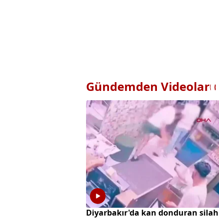
Gündemden Videolar
Diyarbakır'da kan donduran silah