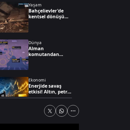
Yaşam
Bahçelievler'de
kentsel dönüşüm
binası çöktü: Facia
son anda önlendi
Dünya
Alman
komutandan
nükleer kıyamet
uyarısı: "50 yıl
nükleer kış
yaşayabiliriz"
Ekonomi
Enerjide savaş
etkisi! Altın, petrol
ve faiz dengesi
yeniden
şekilleniyor
Spor
Dünya yıldızı
Salah Trabzon'da