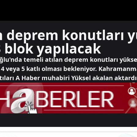
n deprem konutları y
3 blok yapılacak
'nda temeli atılan deprem konutları yükseli
 4 veya 5 katlı olması bekleniyor. Kahramanma
ntıları A Haber muhabiri Yüksel akalan aktardı