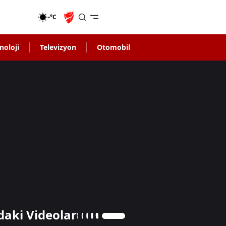
-°C
noloji
Televizyon
Otomobil
daki Videolar