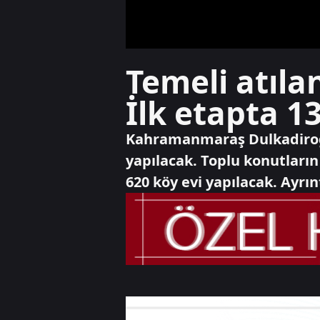
Temeli atıla
İlk etapta 1
Kahramanmaraş Dulkadiroğlu
yapılacak. Toplu konutların
620 köy evi yapılacak. Ayrı