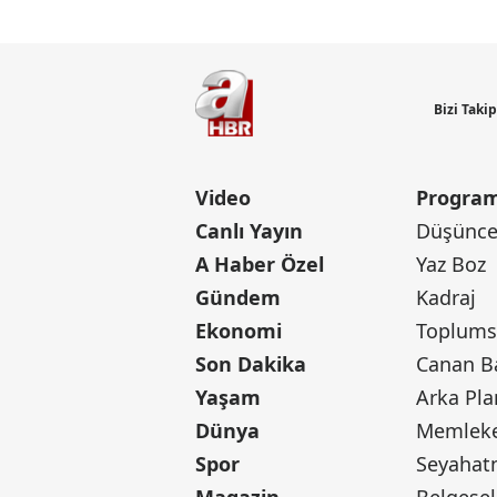
Bizi Taki
Video
Program
Canlı Yayın
Düşünce 
A Haber Özel
Yaz Boz
Gündem
Kadraj
Ekonomi
Toplumsa
Son Dakika
Yaşam
Arka Pla
Dünya
Memleke
Spor
Seyaha
Magazin
Belgesel