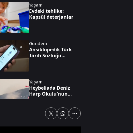
Yaşam
Evdeki tehlike:
Kapsül deterjanlar
Gündem
Ansiklopedik Türk
Tarih Sözlüğü
yayında
Yaşam
Heybeliada Deniz
Harp Okulu'nun
çatısında yangın
Gündem
MGK: FETÖ ile
mücadele devam