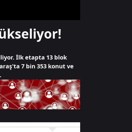
edecek
Spor
ükseliyor!
Muhammed Salah
taraftarla buluştu
yor. İlk etapta 13 blok
Gündem
raş'ta 7 bin 353 konut ve
Bilecik'te arazide
.
çıkan yangın
söndürüldü