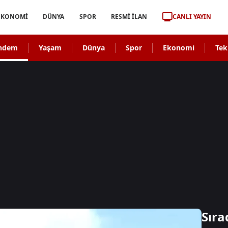
CANLI YAYIN
EKONOMİ
DÜNYA
SPOR
RESMİ İLAN
ndem
Yaşam
Dünya
Spor
Ekonomi
Tek
Sıra