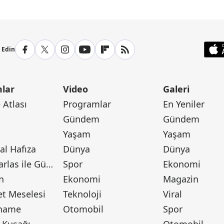
p Edin
lar
Video
Galeri
Atlası
Programlar
En Yeniler
Gündem
Gündem
Yaşam
Yaşam
l Hafıza
Dünya
Dünya
Canan Barlas ile Gündem
Spor
Ekonomi
n
Ekonomi
Magazin
t Meselesi
Teknoloji
Viral
tname
Otomobil
Spor
 Kuşağı
Otomobil