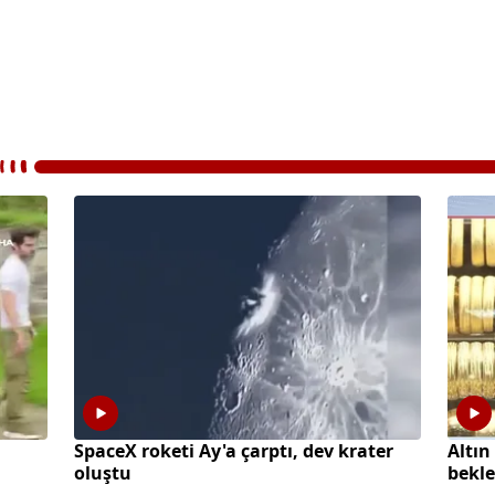
SpaceX roketi Ay'a çarptı, dev krater
Altın
oluştu
bekle