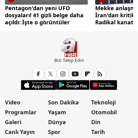
Pentagon'dan yeni UFO
Mekke anlaşmas
dosyaları! 41 gizli belge daha
İran'dan kritik
açıldı: İşte o görüntüler
Radikal kanat t
diplomasi cephe
Bizi Takip Edin
Video
Son Dakika
Teknoloji
Programlar
Yaşam
Otomobil
Galeri
Dünya
Din
Canlı Yayın
Spor
Tarih