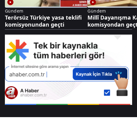
Gündem
Gündem
Terörsüz Türkiye yasa teklifi
Millî Dayanışma K
komisyonundan geçti
komisyondan geçt