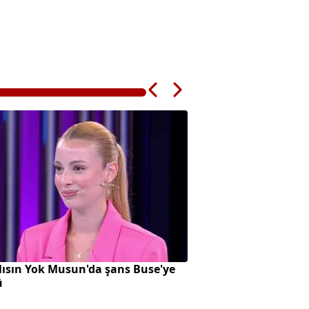
ısın Yok Musun'da şans Buse'ye
Bursa Osmangazi'd
ü
çarptığı ATV sürüc
kaybetti