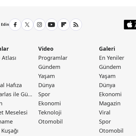
p Edin
lar
Video
Galeri
Atlası
Programlar
En Yeniler
Gündem
Gündem
Yaşam
Yaşam
l Hafıza
Dünya
Dünya
Canan Barlas ile Gündem
Spor
Ekonomi
n
Ekonomi
Magazin
t Meselesi
Teknoloji
Viral
tname
Otomobil
Spor
 Kuşağı
Otomobil