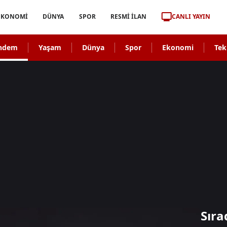
CANLI YAYIN
EKONOMİ
DÜNYA
SPOR
RESMİ İLAN
ndem
Yaşam
Dünya
Spor
Ekonomi
Tek
Sıra