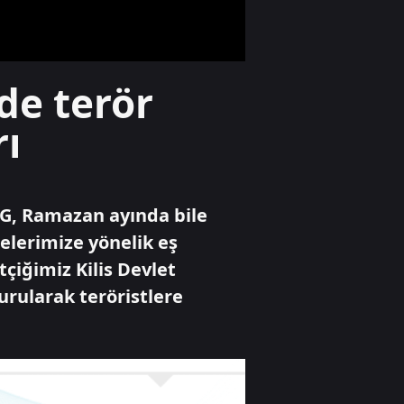
kırıldı
Gündem
de terör
Çelik: "Üçüncü göz
diye bir şey yok,
rı
sadece milli göz
vardır"
Gündem
PG, Ramazan ayında bile
AK Parti MKYK
toplandı
gelerimize yönelik eş
çiğimiz Kilis Devlet
urularak teröristlere