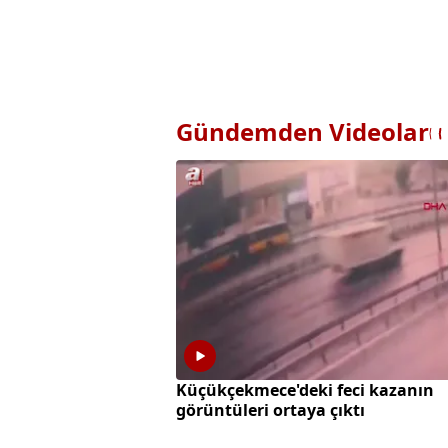
Gündemden Videolar
Küçükçekmece'deki feci kazanın
görüntüleri ortaya çıktı