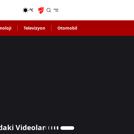
-°C
noloji
Televizyon
Otomobil
daki Videolar