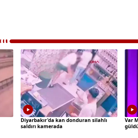
Diyarbakır'da kan donduran silahlı
Var M
saldırı kamerada
güld