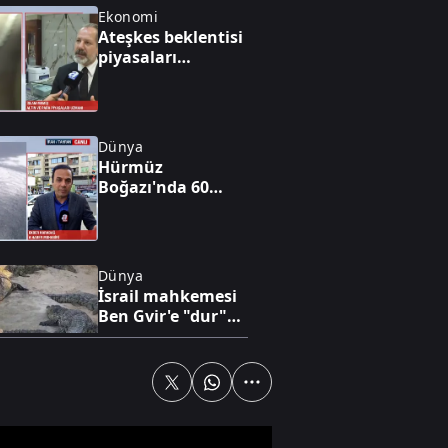
Ekonomi
Ateşkes beklentisi
piyasaları
hareketlendirdi
Dünya
Hürmüz
Boğazı'nda 60
günlük geçici
anlaşma
Dünya
İsrail mahkemesi
Ben Gvir'e "dur"
dedi
Ekonomi
Gabar'da petrol
üretim rekoru