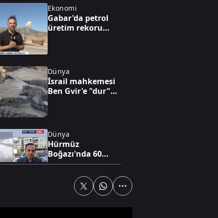
Ekonomi
Gabar'da petrol
üretim rekoru
kırıldı
Dünya
İsrail mahkemesi
Ben Gvir'e "dur"
dedi
Dünya
Hürmüz
Boğazı'nda 60
günlük geçici
anlaşma
Gündem
AK Parti MKYK
toplandı