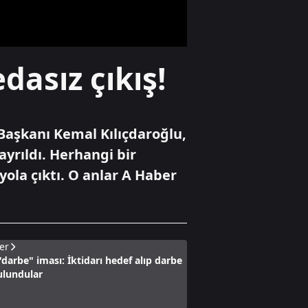
Ekonomi
dasız çıkış!
Ateşkes beklentisi
piyasaları
hareketlendirdi
 Başkanı Kemal Kılıçdaroğlu,
Gündem
yrıldı. Herhangi bir
Çelik: "Üçüncü göz
ola çıktı. O anlar A Haber
diye bir şey yok,
sadece milli göz
vardır"
er
darbe" iması: İktidarı hedef alıp darbe
ulundular