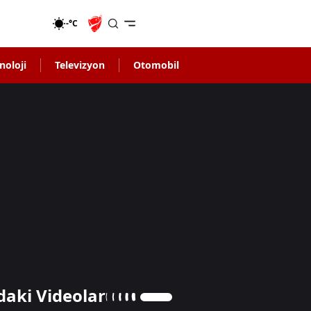
-°C
noloji
Televizyon
Otomobil
daki Videolar