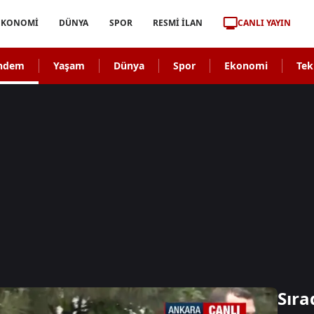
CANLI YAYIN
EKONOMİ
DÜNYA
SPOR
RESMİ İLAN
ndem
Yaşam
Dünya
Spor
Ekonomi
Tek
Sıra