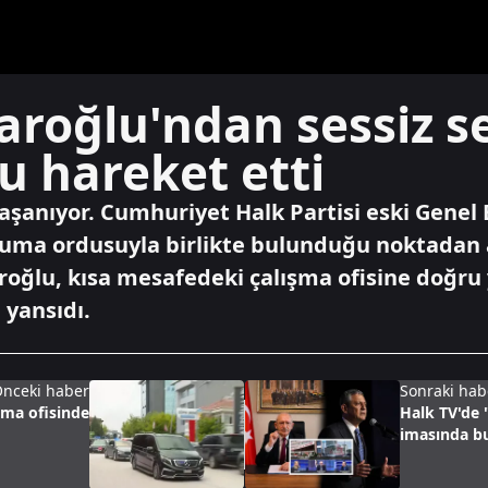
aroğlu'ndan sessiz se
u hareket etti
aşanıyor. Cumhuriyet Halk Partisi eski Genel
uma ordusuyla birlikte bulunduğu noktadan a
ğlu, kısa mesafedeki çalışma ofisine doğru y
 yansıdı.
nceki haber
Sonraki hab
şma ofisinde
Halk TV'de "
imasında b