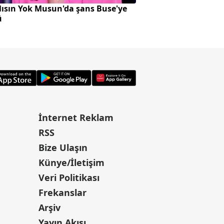
ısın Yok Musun'da şans Buse'ye
Bursa Osmangazi'd
ü
çarptığı ATV sürüc
kaybetti
İnternet Reklam
RSS
Bize Ulaşın
Künye/İletişim
Veri Politikası
Frekanslar
Arşiv
Yayın Akışı