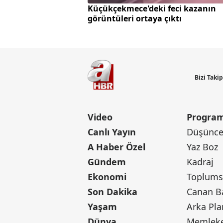
Küçükçekmece'deki feci kazanın
görüntüleri ortaya çıktı
Bizi Taki
Video
Program
Canlı Yayın
Düşünce 
A Haber Özel
Yaz Boz
Gündem
Kadraj
Ekonomi
Toplumsa
Son Dakika
Yaşam
Arka Pla
Dünya
Memleke