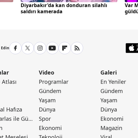
Diyarbakır'da kan donduran silahlı
Var M
saldırı kamerada
güld
p Edin
lar
Video
Galeri
Atlası
Programlar
En Yeniler
Gündem
Gündem
Yaşam
Yaşam
l Hafıza
Dünya
Dünya
Canan Barlas ile Gündem
Spor
Ekonomi
n
Ekonomi
Magazin
t Meselesi
Teknoloji
Viral