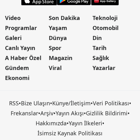
Video
Son Dakika
Teknoloji
Programlar
Yaşam
Otomobil
Galeri
Dünya
Din
Canlı Yayın
Spor
Tarih
A Haber Özel
Magazin
Sağlık
Gündem
Viral
Yazarlar
Ekonomi
RSS
•
Bize Ulaşın
•
Künye/İletişim
•
Veri Politikası
•
Frekanslar
•
Arşiv
•
Yayın Akışı
•
Gizlilik Bildirimi
•
Hakkımızda
•
Yayın İlkeleri
•
İsimsiz Kaynak Politikası