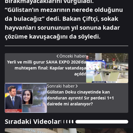
bırakmayacaklarını vurguladı.
“Gülistan’ın mezarının nerede olduğunu
da bulacağız” dedi. Bakan Çiftçi, sokak
hayvanları sorununun yıl sonuna kadar
çözüme kavuşacağını da söyledi.
Önceki haber
Yerli ve milli gurur SAHA EXPO 2026’da
muhteşem final: Kapılar vatandaşa
açıldı!
Sonraki haber
Gülistan Doku cinayetinde kan
donduran ayrıntı! Sır perdesi 1+1
dairede mi aralanıyor?
Sıradaki Videolar