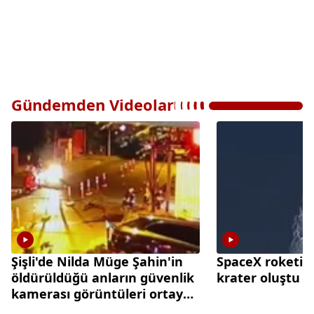
Gündemden Videolar
Şişli'de Nilda Müge Şahin'in
SpaceX roketi A
öldürüldüğü anların güvenlik
krater oluştu
kamerası görüntüleri ortaya
çıktı