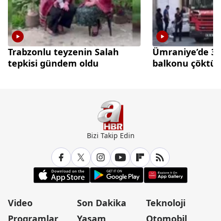
Trabzonlu teyzenin Salah
Ümraniye’de 3 k
tepkisi gündem oldu
balkonu çöktü
Bizi Takip Edin
Video
Son Dakika
Teknoloji
Programlar
Yaşam
Otomobil