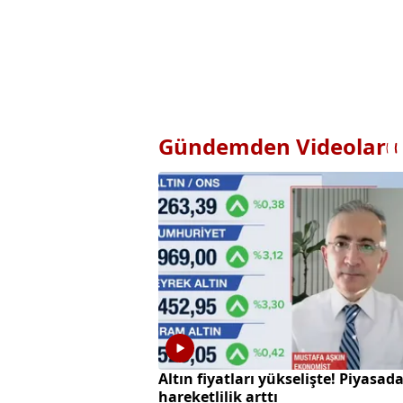
Gündemden Videolar
Altın fiyatları yükselişte! Piyasad
hareketlilik arttı