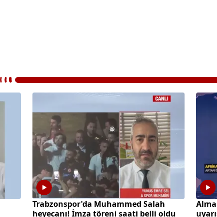
a
Trabzonspor'da Muhammed Salah
Alma
heyecanı! İmza töreni saati belli oldu
uyarı