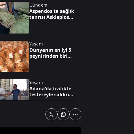
Gündem
Aspendos'ta sağlık
tanrısı Asklepios
ve oğlunun 2,20
metrelik heykeli
bulundu
Yaşam
Dünyanın en iyi 5
peynirinden biri
Divle peyniri
Yaşam
Adana'da trafikte
testereyle saldırı
anı kamerada
Yaşam
Bahçelievler'de
riskli binanın