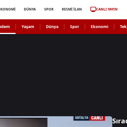
CANLI YAYIN
EKONOMİ
DÜNYA
SPOR
RESMİ İLAN
ndem
Yaşam
Dünya
Spor
Ekonomi
Tek
Sıra