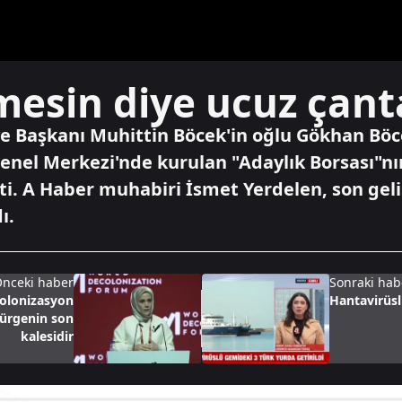
mesin diye ucuz çant
e Başkanı Muhittin Böcek'in oğlu Gökhan Böce
Genel Merkezi'nde kurulan "Adaylık Borsası"nın
tti. A Haber muhabiri İsmet Yerdelen, son gel
ı.
nceki haber
Sonraki hab
olonizasyon
Hantavirüsl
ürgenin son
kalesidir