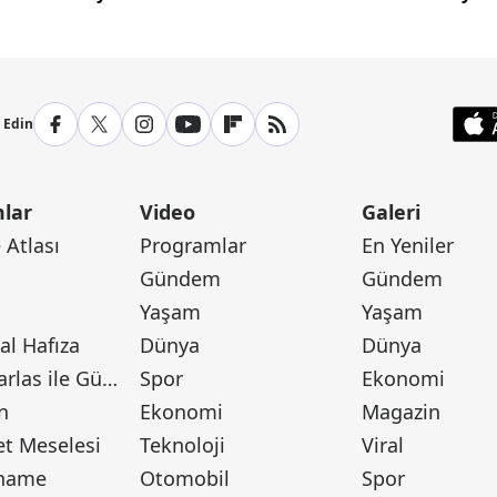
yaşay
p Edin
lar
Video
Galeri
Atlası
Programlar
En Yeniler
Gündem
Gündem
Yaşam
Yaşam
l Hafıza
Dünya
Dünya
Canan Barlas ile Gündem
Spor
Ekonomi
n
Ekonomi
Magazin
t Meselesi
Teknoloji
Viral
tname
Otomobil
Spor