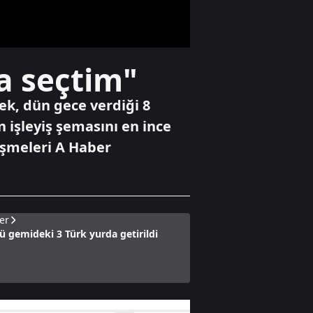
kontrollü
yıkımına başlandı
Gündem
a seçtim"
FETÖ'cü: "Hedef
Cumhurbaşkanını
sağ ele
k, dün gece verdiği 8
geçirmekti!"
 işleyiş şemasını en ince
işmeleri A Haber
Gündem
İstanbul'da
düzenlenen
operasyonda 62,9
kilogram
er
uyuşturucu ele
ü gemideki 3 Türk yurda getirildi
geçirildi