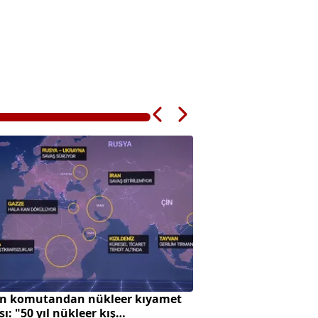
n komutandan nükleer kıyamet
Avrupa'da zeytin ü
sı: "50 yıl nükleer kış
Türkiye'ye çevrildi