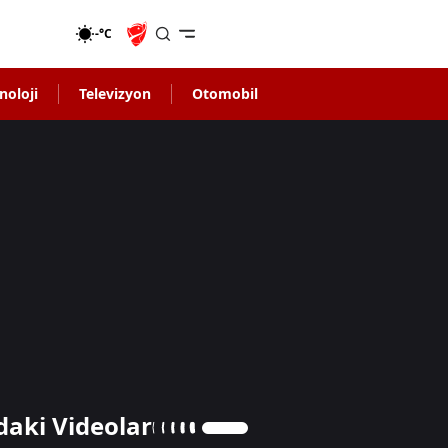
-°C
noloji
Televizyon
Otomobil
daki Videolar