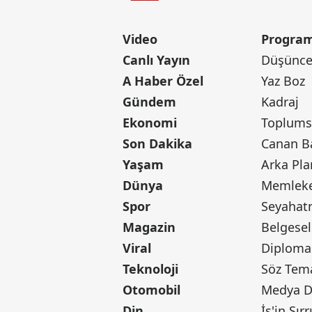
Video
Program
Canlı Yayın
Düşünce 
A Haber Özel
Yaz Boz
Gündem
Kadraj
Ekonomi
Toplumsa
Son Dakika
Yaşam
Arka Pla
Dünya
Memleke
Spor
Seyaha
Magazin
Belgesel
Viral
Diploma
Teknoloji
Söz Tem
Otomobil
Medya D
Din
İş'in Sırr