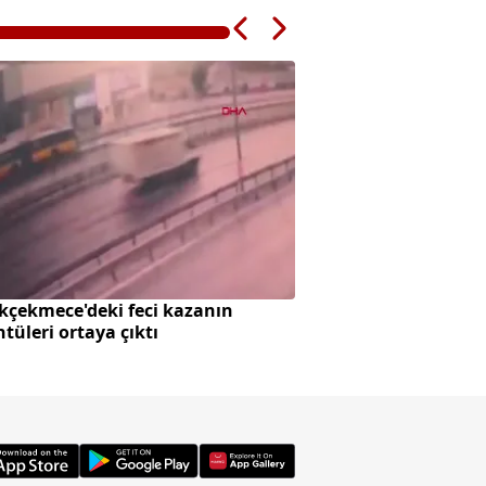
kçekmece'deki feci kazanın
Togg'dan ağustos k
tüleri ortaya çıktı
faiz ve 3 ay ödeme