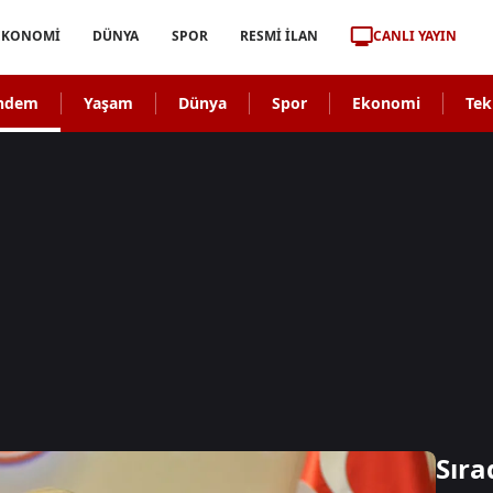
CANLI YAYIN
EKONOMİ
DÜNYA
SPOR
RESMİ İLAN
ndem
Yaşam
Dünya
Spor
Ekonomi
Tek
Sıra