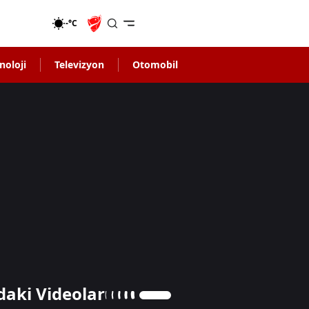
-°C
noloji
Televizyon
Otomobil
daki Videolar