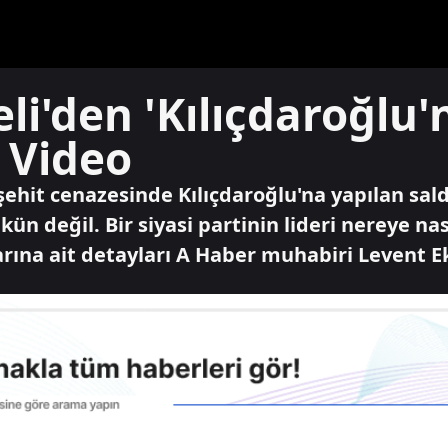
i'den 'Kılıçdaroğlu'n
 Video
ehit cenazesinde Kılıçdaroğlu'na yapılan saldır
eğil. Bir siyasi partinin lideri nereye nası
arına ait detayları A Haber muhabiri Levent E