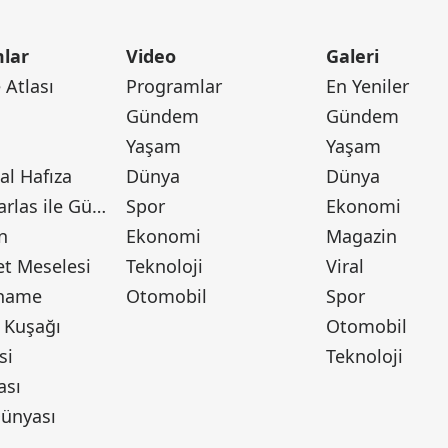
lar
Video
Galeri
Atlası
Programlar
En Yeniler
Gündem
Gündem
Yaşam
Yaşam
l Hafıza
Dünya
Dünya
Canan Barlas ile Gündem
Spor
Ekonomi
n
Ekonomi
Magazin
t Meselesi
Teknoloji
Viral
tname
Otomobil
Spor
 Kuşağı
Otomobil
si
Teknoloji
ası
ünyası
ı