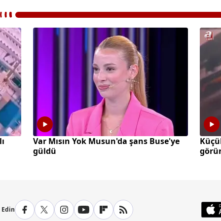
lı
Var Mısın Yok Musun'da şans Buse'ye
Küçü
güldü
görün
p Edin