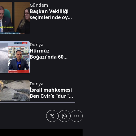
Gündem
Başkan Vekilliği
seçimlerinde oy
iptali skandalı!
Dünya
Hürmüz
Boğazı'nda 60
günlük geçici
anlaşma
Dünya
İsrail mahkemesi
Ben Gvir'e "dur"
dedi
Ekonomi
Gabar'da petrol
üretim rekoru