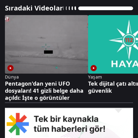
Sıradaki Videolar
Dünya
Yaşam
Pentagon'dan yeni UFO
Tek dijital çatı al
dosyaları! 41 gizli belge daha
güvenlik
açıldı: İşte o görüntüler