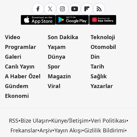
Video
Son Dakika
Teknoloji
Programlar
Yaşam
Otomobil
Galeri
Dünya
Din
Canlı Yayın
Spor
Tarih
A Haber Özel
Magazin
Sağlık
Gündem
Viral
Yazarlar
Ekonomi
RSS
•
Bize Ulaşın
•
Künye/İletişim
•
Veri Politikası
•
Frekanslar
•
Arşiv
•
Yayın Akışı
•
Gizlilik Bildirimi
•