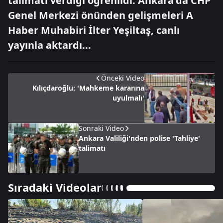
talimatı verdiği öğrenildi. Ankara'da CHP
Genel Merkezi önünden gelişmeleri A
Haber Muhabiri İlter Yeşiltaş, canlı
yayınla aktardı...
Önceki Video
Kılıçdaroğlu: 'Mahkeme kararına
uyulmalı'
Sonraki Video
Ankara Valiliği'nden polise 'Tahliye'
talimatı
Sıradaki Videolar