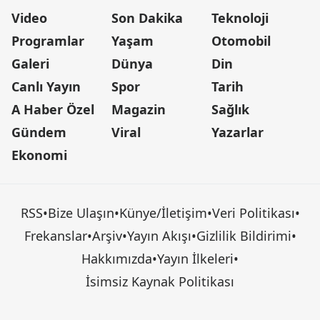
Video
Son Dakika
Teknoloji
Programlar
Yaşam
Otomobil
Galeri
Dünya
Din
Canlı Yayın
Spor
Tarih
A Haber Özel
Magazin
Sağlık
Gündem
Viral
Yazarlar
Ekonomi
RSS
•
Bize Ulaşın
•
Künye/İletişim
•
Veri Politikası
•
Frekanslar
•
Arşiv
•
Yayın Akışı
•
Gizlilik Bildirimi
•
Hakkımızda
•
Yayın İlkeleri
•
İsimsiz Kaynak Politikası