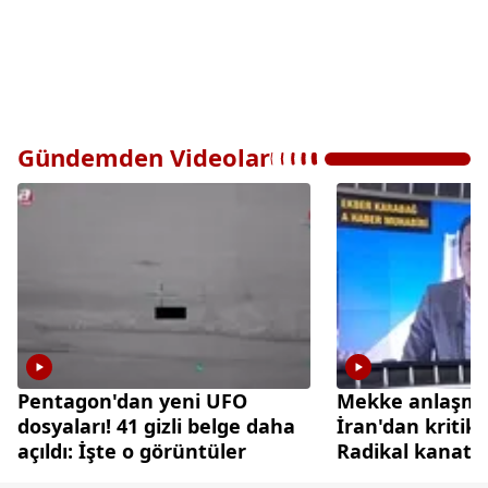
Gündemden Videolar
Pentagon'dan yeni UFO
Mekke anlaşmas
dosyaları! 41 gizli belge daha
İran'dan kritik
açıldı: İşte o görüntüler
Radikal kanat t
diplomasi cephe