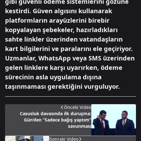
gibi güvenli ödeme sistemlerini gözüne
kestirdi. Güven algısını kullanarak
platformların arayüzlerini birebir
kopyalayan şebekeler, hazırladıkları
sahte linkler üzerinden vatandaşların
kart bilgilerini ve paralarını ele geçiriyor.
Uzmanlar, WhatsApp veya SMS üzerinden
gelen linklere karşı uyarırken, ödeme
sürecinin asla uygulama dışına
taşınmaması gerektiğini vurguluyor.
Önceki Video
Casusluk davasında ilk duruşma:
Gün’den “Sadece bağış yaptım”
savunması
Sonraki Video