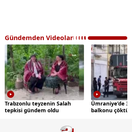
Gündemden Videolar
Trabzonlu teyzenin Salah
Ümraniye’de 3 k
tepkisi gündem oldu
balkonu çöktü