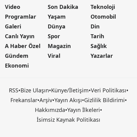
Video
Son Dakika
Teknoloji
Programlar
Yaşam
Otomobil
Galeri
Dünya
Din
Canlı Yayın
Spor
Tarih
A Haber Özel
Magazin
Sağlık
Gündem
Viral
Yazarlar
Ekonomi
RSS
•
Bize Ulaşın
•
Künye/İletişim
•
Veri Politikası
•
Frekanslar
•
Arşiv
•
Yayın Akışı
•
Gizlilik Bildirimi
•
Hakkımızda
•
Yayın İlkeleri
•
İsimsiz Kaynak Politikası