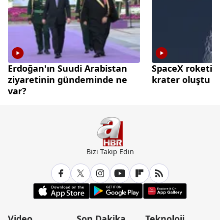
Erdoğan'ın Suudi Arabistan
SpaceX roketi A
ziyaretinin gündeminde ne
krater oluştu
var?
Bizi Takip Edin
Video
Son Dakika
Teknoloji