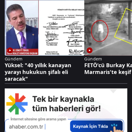
Gündem
Gündem
Yüksel: "40 yıllık kanayan
FETÖ'cü Burkay K
yarayı hukukun şifalı eli
Marmaris'te keşif 
saracak"