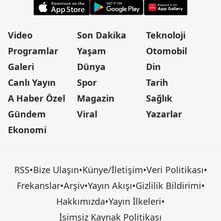
Video
Son Dakika
Teknoloji
Programlar
Yaşam
Otomobil
Galeri
Dünya
Din
Canlı Yayın
Spor
Tarih
A Haber Özel
Magazin
Sağlık
Gündem
Viral
Yazarlar
Ekonomi
RSS
•
Bize Ulaşın
•
Künye/İletişim
•
Veri Politikası
•
Frekanslar
•
Arşiv
•
Yayın Akışı
•
Gizlilik Bildirimi
•
Hakkımızda
•
Yayın İlkeleri
•
İsimsiz Kaynak Politikası