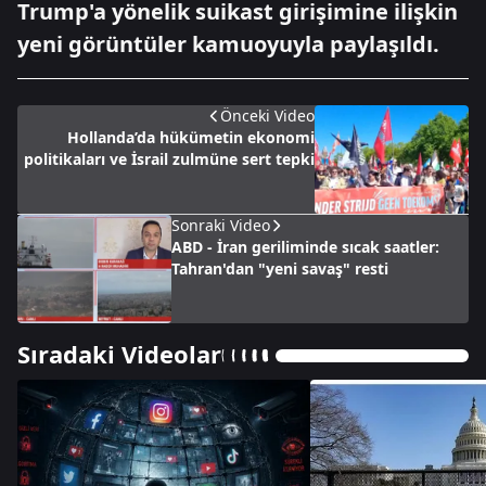
Trump'a yönelik suikast girişimine ilişkin
yeni görüntüler kamuoyuyla paylaşıldı.
Önceki Video
Hollanda’da hükümetin ekonomi
politikaları ve İsrail zulmüne sert tepki
Sonraki Video
ABD - İran geriliminde sıcak saatler:
Tahran'dan "yeni savaş" resti
Sıradaki Videolar