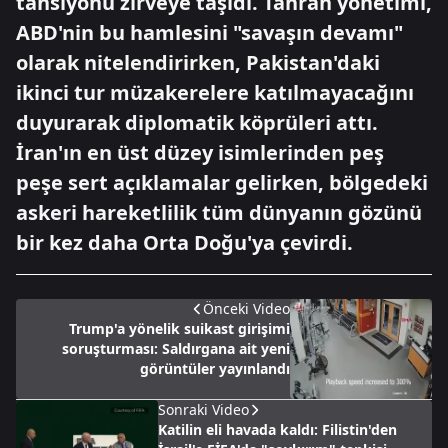
tansiyonu zirveye taşıdı. Tahran yönetimi,
ABD'nin bu hamlesini "savaşın devamı"
olarak nitelendirirken, Pakistan'daki
ikinci tur müzakerelere katılmayacağını
duyurarak diplomatik köprüleri attı.
İran'ın en üst düzey isimlerinden peş
peşe sert açıklamalar gelirken, bölgedeki
askeri hareketlilik tüm dünyanın gözünü
bir kez daha Orta Doğu'ya çevirdi.
Önceki Video
Trump'a yönelik suikast girişimi
soruşturması: Saldırgana ait yeni
görüntüler yayınlandı
Sonraki Video
Katilin eli havada kaldı: Filistin'den