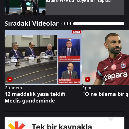
İsrail'e FİFA'da "soykırım" tepkisi
Sıradaki Videolar
Gündem
Spor
12 maddelik yasa teklifi
"O ne bilema bir 
Meclis gündeminde