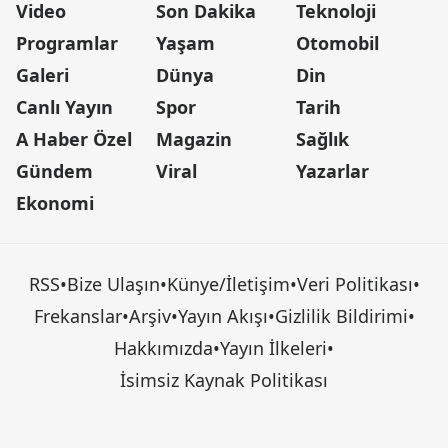
Video
Son Dakika
Teknoloji
Programlar
Yaşam
Otomobil
Galeri
Dünya
Din
Canlı Yayın
Spor
Tarih
A Haber Özel
Magazin
Sağlık
Gündem
Viral
Yazarlar
Ekonomi
RSS
•
Bize Ulaşın
•
Künye/İletişim
•
Veri Politikası
•
Frekanslar
•
Arşiv
•
Yayın Akışı
•
Gizlilik Bildirimi
•
Hakkımızda
•
Yayın İlkeleri
•
İsimsiz Kaynak Politikası