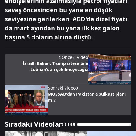
endişelerinin azalmasıyla petrol fiyatları
savaş öncesinden bu yana en düşük
seviyesine gerilerken, ABD'de dizel fiyatı
da mart ayından bu yana ilk kez galon
başına 5 doların altına düştü.
Önceki Video
İsrailli Bakan: Trump istese bile
Lübnan'dan çekilmeyeceğiz
Sonraki Video
MOSSAD'dan Pakistan'a suikast planı
mı?
Sıradaki Videolar