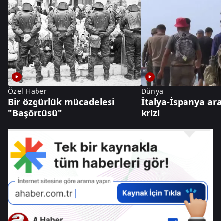
Özel Haber
Dünya
Bir özgürlük mücadelesi
İtalya-İspanya ar
"Başörtüsü"
krizi