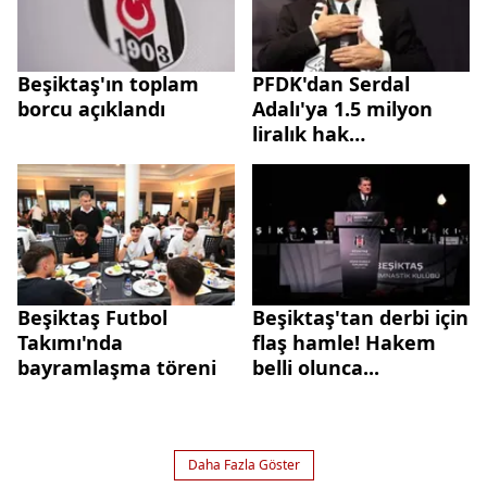
Beşiktaş'ın toplam
PFDK'dan Serdal
borcu açıklandı
Adalı'ya 1.5 milyon
liralık hak
mahrumiyeti cezası
Beşiktaş Futbol
Beşiktaş'tan derbi için
Takımı'nda
flaş hamle! Hakem
bayramlaşma töreni
belli olunca...
Daha Fazla Göster