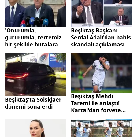
'Onurumla,
Beşiktaş Başkanı
gururumla, tertemiz
Serdal Adalı'dan bahis
bir şekilde buralara
skandalı açıklaması
geldim'
Beşiktaş Mehdi
Beşiktaş’ta Solskjaer
Taremi ile anlaştı!
dönemi sona erdi
Kartal'dan forvete
bomba takviye