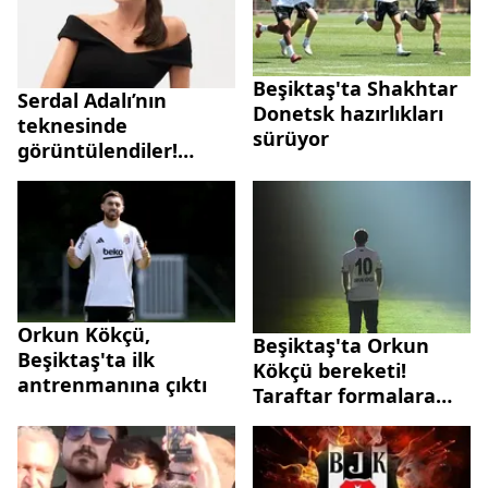
Beşiktaş'ta Shakhtar
Serdal Adalı’nın
Donetsk hazırlıkları
teknesinde
sürüyor
görüntülendiler!
Yasemin Özilhan'ın
kızları boyuna
yetişmiş...
Orkun Kökçü,
Beşiktaş'ta Orkun
Beşiktaş'ta ilk
Kökçü bereketi!
antrenmanına çıktı
Taraftar formalara
akın ediyor: 48 saatte
şampiyonun cirosuna
ulaştık