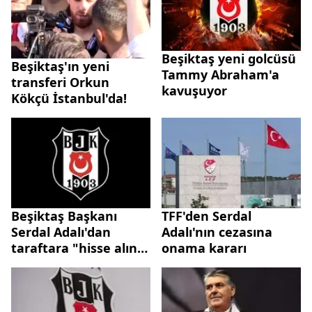
Beşiktaş yeni golcüsü
Beşiktaş'ın yeni
Tammy Abraham'a
transferi Orkun
kavuşuyor
Kökçü İstanbul'da!
Beşiktaş Başkanı
TFF'den Serdal
Serdal Adalı'dan
Adalı'nın cezasına
taraftara "hisse alın"
onama kararı
çağrısı