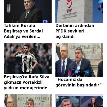
Tahkim Kurulu
Derbinin ardından
Beşiktaş ve Serdal
PFDK sevkleri
Adalı'ya verilen
açıklandı
cezaları kaldırdı
Beşiktaş’ta Rafa Silva
"Hocamız da
çıkmazı! Portekizli
görevinin başındadır"
yıldızın menajerinden
siyah-beyazlılara
yanıt