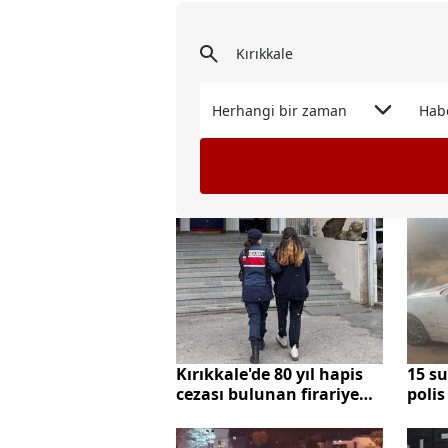
Herhangi bir zaman
Hab
Kırıkkale'de 80 yıl hapis
15 s
cezası bulunan firariye
polis
operasyon