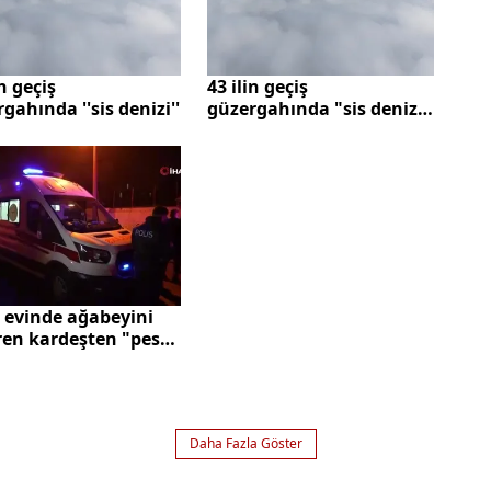
in geçiş
43 ilin geçiş
gahında ''sis denizi''
güzergahında "sis denizi"
böyle görüntülendi
 evinde ağabeyini
ren kardeşten "pes"
ten ifade
Daha Fazla Göster