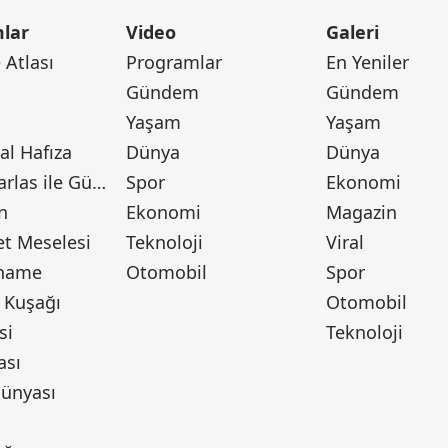
lar
Video
Galeri
Atlası
Programlar
En Yeniler
Gündem
Gündem
Yaşam
Yaşam
l Hafıza
Dünya
Dünya
Canan Barlas ile Gündem
Spor
Ekonomi
n
Ekonomi
Magazin
t Meselesi
Teknoloji
Viral
tname
Otomobil
Spor
 Kuşağı
Otomobil
si
Teknoloji
ası
ünyası
ı