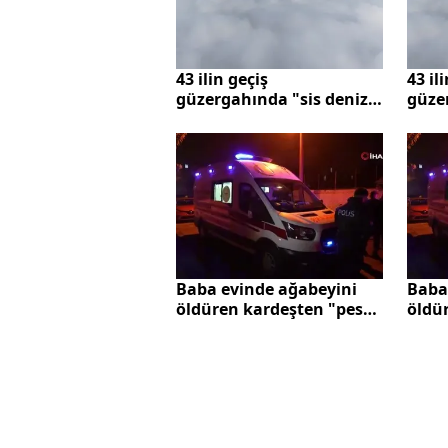
43 ilin geçiş
43 il
güzergahında "sis denizi"
güzer
havadan görüntülendi
Baba evinde ağabeyini
Baba
öldüren kardeşten "pes"
öldü
dedirten ifade: Pişman
dedir
değilim