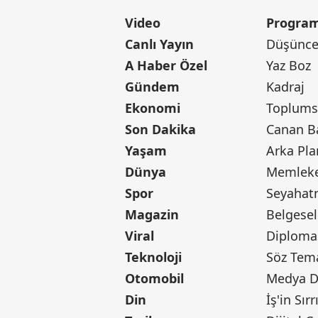
Video
Program
Canlı Yayın
Düşünce 
A Haber Özel
Yaz Boz
Gündem
Kadraj
Ekonomi
Toplumsa
Son Dakika
Yaşam
Arka Pla
Dünya
Memleke
Spor
Seyaha
Magazin
Belgesel
Viral
Diploma
Teknoloji
Söz Tem
Otomobil
Medya D
Din
İş'in Sırr