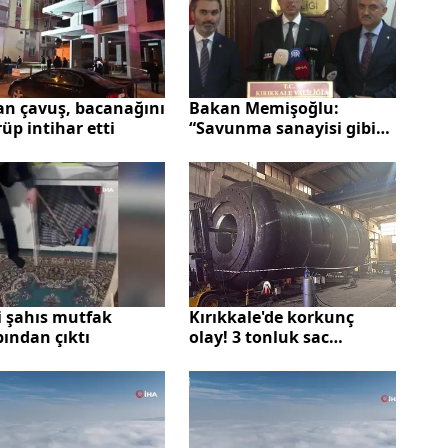
n çavuş, bacanağını
Bakan Memişoğlu:
üp intihar etti
“Savunma sanayisi gibi
sağlık sanayisini de
güçlendirmeye kararlıyız”
Kırıkkale'de korkunç
i şahıs mutfak
olay! 3 tonluk sac
ından çıktı
levhanın altında kaldılar