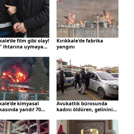
kale’de film gibi olay!
Kırıkkale'de fabrika
" ihtarına uymayan
yangını
etsiz sürücüye ceza
ı
kale'de kimyasal
Avukatlık bürosunda
kasında yandı! 70
kadını öldüren, gelinini
tahliye edildi
de ağır yaralayan zanlı
adliyede