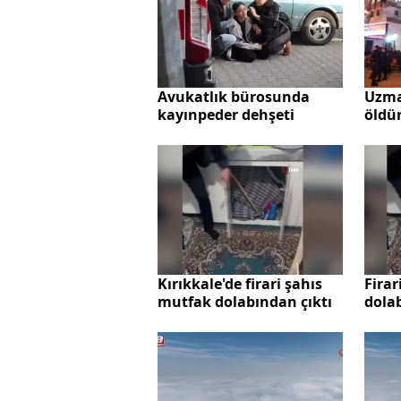
Avukatlık bürosunda
Uzma
kayınpeder dehşeti
öldür
Kırıkkale'de firari şahıs
Firar
mutfak dolabından çıktı
dolab