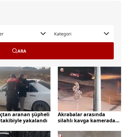
er
Kategori
ARA
uçtan aranan şüpheli
Akrabalar arasında
 takibiyle yakalandı
silahlı kavga kamerada:
Yeğenini vurdu, ardından
kazara kendisini yaraladı