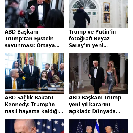
ABD Başkanı
Trump ve Putin'in
Trump'tan Epstein
fotoğrafı Beyaz
savunması: Ortaya
Saray'ın yeni
çıkanlar beni aklıyor
salonunda
ABD Sağlık Bakanı
ABD Başkanı Trump
Kennedy: Trump'ın
yeni yıl kararını
nasıl hayatta kaldığını
açıkladı: Dünyada
bilmiyorum
barış