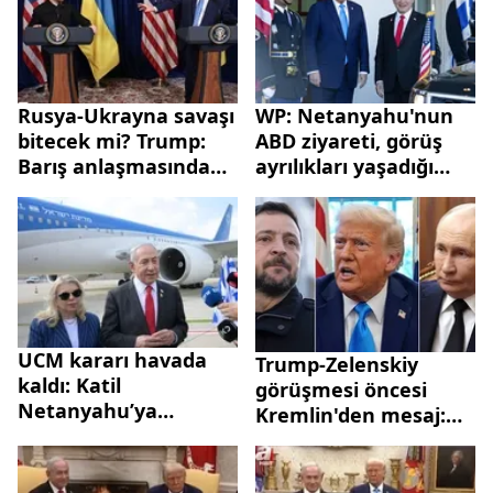
Rusya-Ukrayna savaşı
WP: Netanyahu'nun
bitecek mi? Trump:
ABD ziyareti, görüş
Barış anlaşmasında
ayrılıkları yaşadığı
yüzde 95 anlaşmaya
Trump ile ilişkilerini
vardık
sınayacak
UCM kararı havada
Trump-Zelenskiy
kaldı: Katil
görüşmesi öncesi
Netanyahu’ya
Kremlin'den mesaj:
Avrupa’dan açık
Putin kamuflaj giydi
koridor