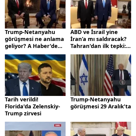
Trump-Netanyahu
ABD ve İsrail yine
görüşmesi ne anlama
İran’a mı saldıracak?
geliyor? A Haber'de
Tahran'dan ilk tepki:
çarpıcı analiz
Psikolojik operasyon
Tarih verildi!
Trump-Netanyahu
Florida'da Zelenskiy-
görüşmesi 29 Aralık'ta
Trump zirvesi