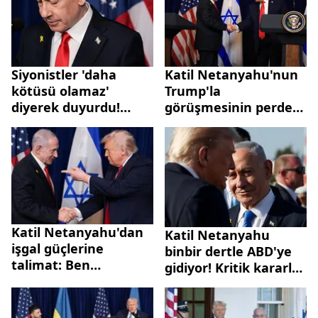
Siyonistler 'daha
Katil Netanyahu'nun
kötüsü olamaz'
Trump'la
diyerek duyurdu!
görüşmesinin perde
Netanyahu–Trump
arkası! İsrail basını
görüşmesinde dikkat
yerden yere vurdu:
çeken Türkiye detayı
Endişe verici
Katil Netanyahu'dan
Katil Netanyahu
işgal güçlerine
binbir dertle ABD'ye
talimat: Ben
gidiyor! Kritik kararlar
ABD'deyken...
kapıda: Paçasını
kurtarabilecek mi?