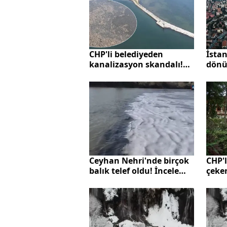
CHP'li belediyeden
İstan
kanalizasyon skandalı!
dönü
Kirli su denize akıtıldı
sayı
bakanlık harekete geçti:
hazır
4 milyon TL ceza
CHP'l
Ceyhan Nehri'nde birçok
çeke
balık telef oldu! İnceleme
başlatıldı