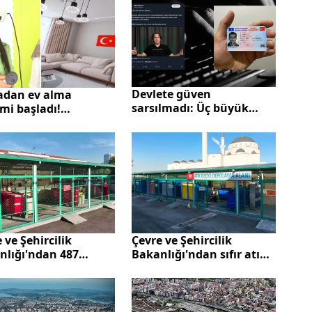
Devlete güven
adan ev alma
sarsılmadı: Üç büyük
mi başladı!
manipülasyonun gerçek
menkul sertifikası
yüzü ortaya çıktı
mek? Kaç sertifika
aire ediyor?
Çevre ve Şehircilik
 ve Şehircilik
Bakanlığı'ndan sıfır atık
nlığı'ndan 487
hareketiyle 487 milyar
r liralık sıfır atık
liralık dev yatırım
ımı