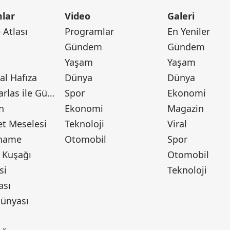
lar
Video
Galeri
Atlası
Programlar
En Yeniler
Gündem
Gündem
Yaşam
Yaşam
l Hafıza
Dünya
Dünya
Canan Barlas ile Gündem
Spor
Ekonomi
n
Ekonomi
Magazin
t Meselesi
Teknoloji
Viral
tname
Otomobil
Spor
 Kuşağı
Otomobil
si
Teknoloji
ası
ünyası
ı