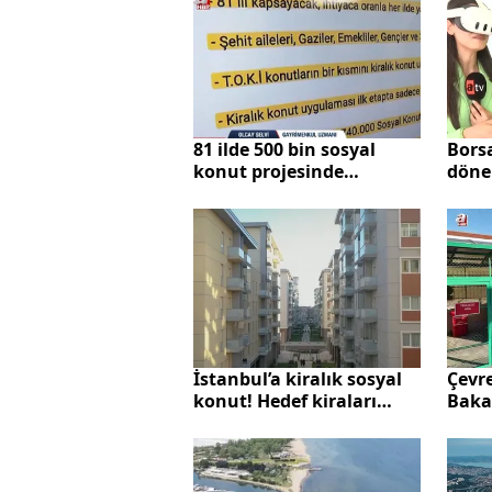
Bors
81 ilde 500 bin sosyal
döne
konut projesinde
Gayri
detaylar belli oldu!
ne de
Uzman isim A Haber'de
bir d
anlattı: Tarihte ilk kez...
İstanbul’a kiralık sosyal
Çevre
konut! Hedef kiraları
Baka
düşürmek
milya
yatır