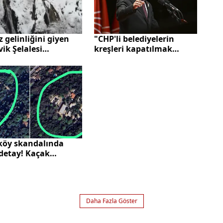
"CHP'li belediyelerin
 gelinliğini giyen
kreşleri kapatılmak
vik Şelalesi
isteniyor" iddiaları yalan
rada
çıktı! Bakanlıktan
açıklama geldi
köy skandalında
 detay! Kaçak
tın öncesi ve
sı gerçeği gözler
 serdi | Yerel seçim
sı CHP'li
Daha Fazla Göster
diyeden ağaç kıyımı