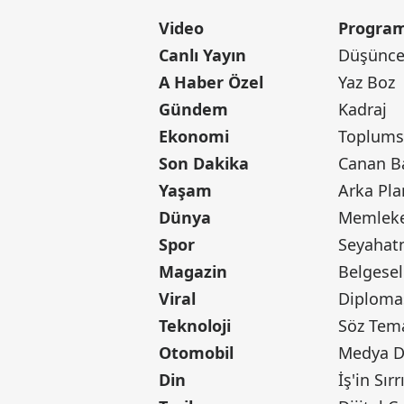
Video
Program
Canlı Yayın
Düşünce 
A Haber Özel
Yaz Boz
Gündem
Kadraj
Ekonomi
Toplumsa
Son Dakika
Yaşam
Arka Pla
Dünya
Memleke
Spor
Seyaha
Magazin
Belgesel
Viral
Diploma
Teknoloji
Söz Tem
Otomobil
Medya D
Din
İş'in Sırr