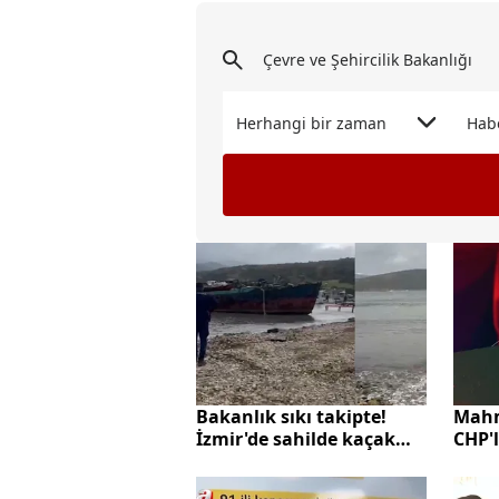
Herhangi bir zaman
Hab
Bakanlık sıkı takipte!
Mahm
İzmir'de sahilde kaçak
CHP'
söküme 2.3 milyon TL
Erdo
ceza