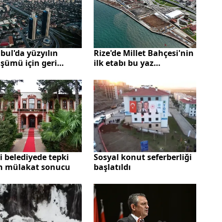
bul'da yüzyılın
Rize'de Millet Bahçesi'nin
şümü için geri
ilk etabı bu yaz
m! Büyük zirve
tamamlanıyor
lığı
i belediyede tepki
Sosyal konut seferberliği
n mülakat sonucu
başlatıldı