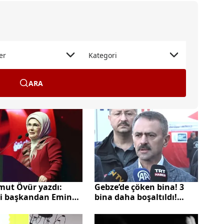
er
Kategori
ARA
Gebze’de çöken bina! 3
ut Övür yazdı:
bina daha boşaltıldı!
li başkandan Emine
Bölgede neler oluyor?
ğan'a övgü