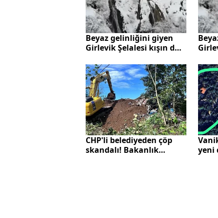
Beyaz gelinliğini giyen
Beyaz
Girlevik Şelalesi kışın da
Girle
güzelliğiyle cezbediyor
kame
CHP'li belediyeden çöp
Vani
skandalı! Bakanlık
yeni
devreye girdi: 1.3 milyon
inşaa
TL ceza
sonra
önüne
sonra
bele