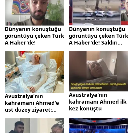
Dünyanın konuştuğu
Dünyanın konuştuğu
görüntüyü çeken Türk
görüntüyü çeken Türk
A Haber'de!
A Haber'de! Saldırı
anlarında neler
yaşandı?
Avustralya'nın
Avustralya'nın
kahramanı Ahmed ilk
kahramanı Ahmed'e
kez konuştu
üst düzey ziyaret:
Milyon dolarlık destek
yağdı