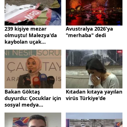
239 kişiye mezar
Avustralya 2026'ya
olmuştu! Malezya'da
"merhaba" dedi
kaybolan uçak
yeniden aranacak
Bakan Göktaş
Kıtadan kıtaya yayılan
duyurdu: Çocuklar için
virüs Türkiye'de
sosyal medya
düzenlemesi geliyor