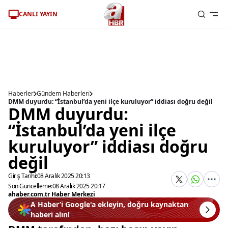
CANLI YAYIN
Haberler
Gündem Haberleri
DMM duyurdu: “İstanbul’da yeni ilçe kuruluyor” iddiası doğru değil
DMM duyurdu:
“İstanbul’da yeni ilçe
kuruluyor” iddiası doğru
değil
Giriş Tarihi:
08 Aralık 2025 20:13
Son Güncelleme:
08 Aralık 2025 20:17
ahaber.com.tr Haber Merkezi
A Haber’i Google'a ekleyin, doğru kaynaktan
haberi alın!