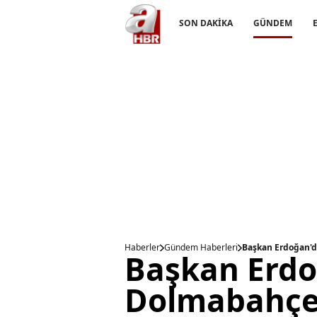
SON DAKİKA
GÜNDEM
Haberler
Gündem Haberleri
Başkan Erdoğan'
Başkan Erd
Dolmabahçe