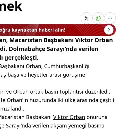
mek
doğru kaynaktan haberi alın!
an, Macaristan Başbakanı Viktor Orban
i. Dolmabahçe Sarayı'nda verilen
 gerçekleşti.
aşbakanı Orban, Cumhurbaşkanlığı
aş başa ve heyetler arası görüşme
 ve Orban ortak basın toplantısı düzenledi.
e Orban'ın huzurunda iki ülke arasında çeşitli
 imzalandı.
Macaristan Başbakanı
Viktor Orban
onuruna
e Sarayı
'nda verilen akşam yemeği basına