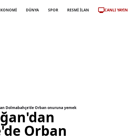
CANLI YAYIN
EKONOMİ
DÜNYA
SPOR
RESMİ İLAN
dan Dolmabahçe'de Orban onuruna yemek
oğan'dan
'de Orban