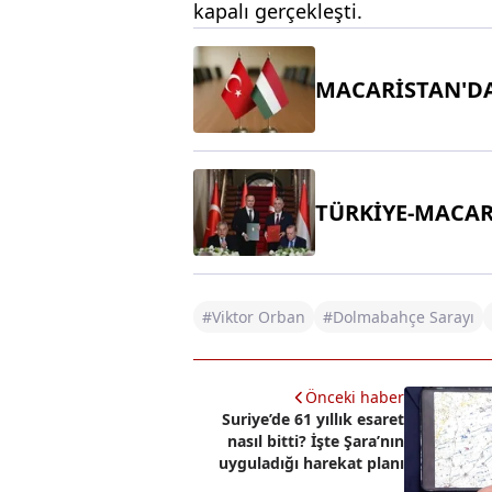
kapalı gerçekleşti.
MACARİSTAN'DA
TÜRKİYE-MACAR
#Viktor Orban
#Dolmabahçe Sarayı
Önceki haber
Suriye’de 61 yıllık esaret
nasıl bitti? İşte Şara’nın
uyguladığı harekat planı