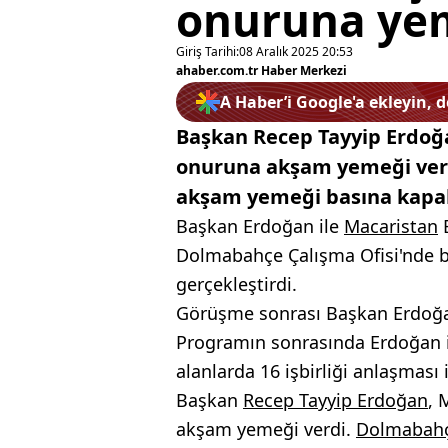
onuruna ye
Giriş Tarihi:
08 Aralık 2025 20:53
ahaber.com.tr Haber Merkezi
A Haber’i Google'a ekleyin, 
Başkan Recep Tayyip Erdoğ
onuruna akşam yemeği verd
akşam yemeği basına kapalı
Başkan Erdoğan ile
Macaristan
B
Dolmabahçe Çalışma Ofisi'nde b
gerçekleştirdi.
Görüşme sonrası Başkan Erdoğan
Programın sonrasında Erdoğan il
alanlarda 16 işbirliği anlaşması
Başkan
Recep Tayyip Erdoğan
, 
akşam yemeği verdi.
Dolmabahç