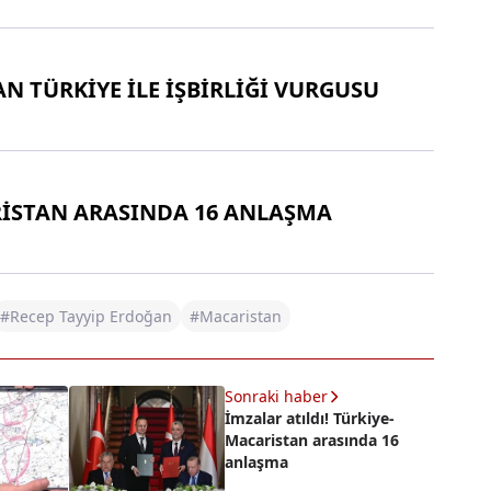
N TÜRKİYE İLE İŞBİRLİĞİ VURGUSU
İSTAN ARASINDA 16 ANLAŞMA
#Recep Tayyip Erdoğan
#Macaristan
Sonraki haber
İmzalar atıldı! Türkiye-
Macaristan arasında 16
anlaşma