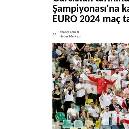
Şampiyonası'na ka
EURO 2024 maç t
ahaber.com.tr
AA
Haber Merkezi