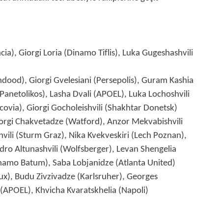
cia), Giorgi Loria (Dinamo Tiflis), Luka Gugeshashvili
dood), Giorgi Gvelesiani (Persepolis), Guram Kashia
(Panetolikos), Lasha Dvali (APOEL), Luka Lochoshvili
ovia), Giorgi Gocholeishvili (Shakhtar Donetsk)
Giorgi Chakvetadze (Watford), Anzor Mekvabishvili
shvili (Sturm Graz), Nika Kvekveskiri (Lech Poznan),
ndro Altunashvili (Wolfsberger), Levan Shengelia
(Dinamo Batum), Saba Lobjanidze (Atlanta United)
aux), Budu Zivzivadze (Karlsruher), Georges
 (APOEL), Khvicha Kvaratskhelia (Napoli)