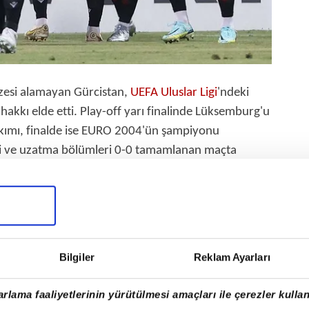
esi alamayan Gürcistan,
UEFA Uluslar Ligi
'ndeki
akkı elde etti. Play-off yarı finalinde Lüksemburg'u
akımı, finalde ise EURO 2004'ün şampiyonu
esi ve uzatma bölümleri 0-0 tamamlanan maçta
unda 4-2 üstünlük kuran Gürcistan, tarihinde ilk kez
kı elde etti.
ff'ta oynadığı müsabakalarda aldığı sonuçlar
Bilgiler
Reklam Ayarları
rlama faaliyetlerinin yürütülmesi amaçları ile çerezler kullan