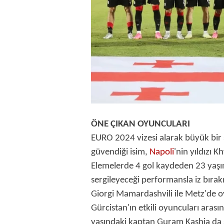
mevzuata uygun olarak kullanılan
ÖNE ÇIKAN OYUNCULARI
EURO 2024 vizesi alarak büyük bir 
güvendiği isim,
Napoli
'nin yıldızı 
Elemelerde 4 gol kaydeden 23 yaş
sergileyeceği performansla iz bıra
Giorgi Mamardashvili ile Metz'de 
Gürcistan'ın etkili oyuncuları arası
yaşındaki kaptan Guram Kashia da 