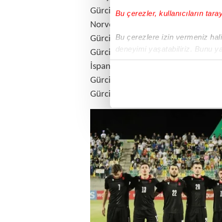
Gürcistan-İspanya: 1-7
Bu çerezler, kullanıcıların tara
Norveç-Gürcistan: 2-1
Bu çerezlere izin vermeniz halin
Gürcistan-Kıbrıs Rum Kesimi: 4-0
deneyimi yaşatabiliriz. Bunu y
Gürcistan-İskoçya: 2-2
içerikleri sunabilmek adına el
İspanya-Gürcistan: 3-1
noktasında tek gelir kalemimiz 
Gürcistan-Lüksemburg: 2-0
Gürcistan-Yunanistan: 0-0 (Penaltıl
Her halükârda, kullanıcılar, bu 
Sizlere daha iyi bir hizmet sun
çerezler vasıtasıyla çeşitli kiş
amacıyla kullanılmaktadır. Diğer
reklam/pazarlama faaliyetlerinin
Çerezlere ilişkin tercihlerinizi 
butonuna tıklayabilir,
Çerez Bi
6698 sayılı Kişisel Verilerin 