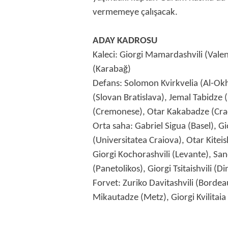
vermemeye çalışacak.
ADAY KADROSU
Kaleci: Giorgi Mamardashvili (Valen
(Karabağ)
Defans: Solomon Kvirkvelia (Al-Okh
(Slovan Bratislava), Jemal Tabidze 
(Cremonese), Otar Kakabadze (Crac
Orta saha: Gabriel Sigua (Basel), 
(Universitatea Craiova), Otar Kitei
Giorgi Kochorashvili (Levante), Sa
(Panetolikos), Giorgi Tsitaishvili 
Forvet: Zuriko Davitashvili (Borde
Mikautadze (Metz), Giorgi Kvilitaia