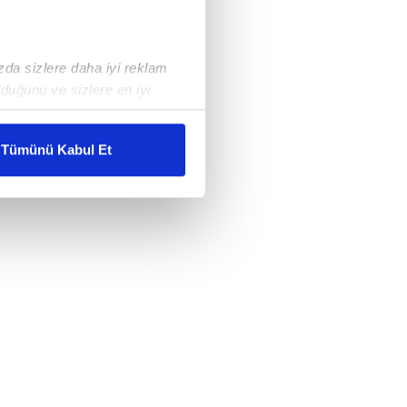
ızda sizlere daha iyi reklam
duğunu ve sizlere en iyi
liyetlerimizi karşılamak
Tümünü Kabul Et
ar gösterilmeyecektir."
çerezler kullanılmaktadır. Bu
u hizmetlerinin sunulması
i ve sizlere yönelik
nılacaktır.
kin detaylı bilgi için Ayarlar
ak ve sitemizde ilgili