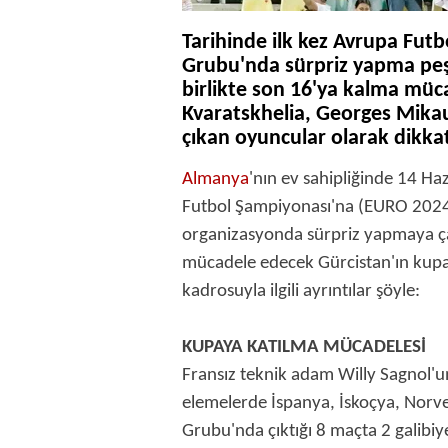
Tarihinde ilk kez Avrupa Futb
Grubu'nda sürpriz yapma peşi
birlikte son 16'ya kalma müc
Kvaratskhelia, Georges Mika
çıkan oyuncular olarak dikkat
Almanya
'nın ev sahipliğinde 14 
Futbol Şampiyonası'na (EURO 2024) k
organizasyonda sürpriz yapmaya çal
mücadele edecek Gürcistan'ın kupa
kadrosuyla ilgili ayrıntılar şöyle:
KUPAYA KATILMA MÜCADELESİ
Fransız teknik adam Willy Sagnol'u
elemelerde İspanya, İskoçya, Norveç
Grubu'nda çıktığı 8 maçta 2 galibiy