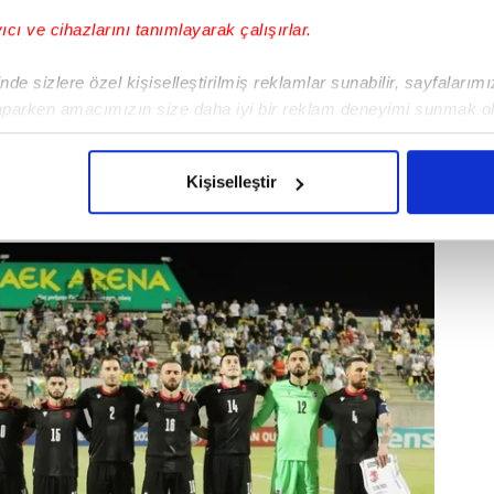
yıcı ve cihazlarını tanımlayarak çalışırlar.
de sizlere özel kişiselleştirilmiş reklamlar sunabilir, sayfalarım
aparken amacımızın size daha iyi bir reklam deneyimi sunmak ol
imizden gelen çabayı gösterdiğimizi ve bu noktada, reklamların ma
olduğunu sizlere hatırlatmak isteriz.
Kişiselleştir
arda 4-2)
çerezlere izin vermedikleri takdirde, kullanıcılara hedefli reklaml
abilmek için İnternet Sitemizde kendimize ve üçüncü kişilere ait 
isel verileriniz işlenmekte olup gerekli olan çerezler bilgi toplum
 çerezler, sitemizin daha işlevsel kılınması ve kişiselleştirilmes
 yapılması, amaçlarıyla sınırlı olarak açık rızanız dahilinde kulla
aşağıda yer alan panel vasıtasıyla belirleyebilirsiniz. Çerezlere iliş
lgilendirme Metnimizi
ziyaret edebilirsiniz.
Korunması Kanunu uyarınca hazırlanmış Aydınlatma Metnimizi okum