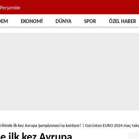
, Perşembe
DEM
EKONOMİ
DÜNYA
SPOR
ÖZEL HABER
arihinde ilk kez Avrupa Şampiyonası'na katılıyor! | Gürcistan EURO 2024 maç tak
e ilk kez Avrupa