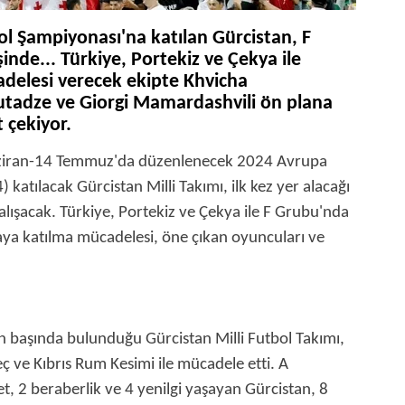
ol Şampiyonası'na katılan Gürcistan, F
nde... Türkiye, Portekiz ve Çekya ile
adelesi verecek ekipte Khvicha
utadze ve Giorgi Mamardashvili ön plana
 çekiyor.
Haziran-14 Temmuz'da düzenlenecek 2024 Avrupa
atılacak Gürcistan Milli Takımı, ilk kez yer alacağı
ışacak. Türkiye, Portekiz ve Çekya ile F Grubu'nda
ya katılma mücadelesi, öne çıkan oyuncuları ve
n başında bulunduğu Gürcistan Milli Futbol Takımı,
 ve Kıbrıs Rum Kesimi ile mücadele etti. A
et, 2 beraberlik ve 4 yenilgi yaşayan Gürcistan, 8