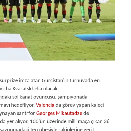
 çerezlerle ilgili bilgi almak için lütfen
tıklayınız
.
sürprize imza atan Gürcistan'ın turnuvada en
Khvicha Kvaratskhelia olacak.
ındaki sol kanat oyuncusu, şampiyonada
kmayı hedefliyor.
Valencia
'da görev yapan kaleci
oynayan santrfor
Georges Mikautadze
de
nda yer alıyor. 100'ün üzerinde milli maça çıkan 36
savunmadaki tecrübesiyle rakiplerine geçit