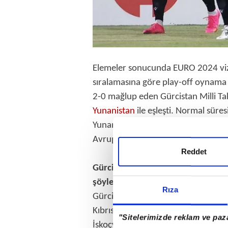
Elemeler sonucunda EURO 2024 viz
sıralamasına göre play-off oynama h
2-0 mağlup eden Gürcistan Milli T
Yunanistan
ile eşleşti. Normal sür
Yunanistan'a penaltı atışları sonuc
Avrupa Şampiyonası'nda oynama hak
Reddet
Gürcistan'ın elemelerde ve play-o
şöyle:
Rıza
Gürcistan-Norveç: 1-1
Kıbrıs Rum Kesimi-Gürcistan: 1-2
"Sitelerimizde reklam ve paza
İskoçya-Gürcistan: 2-0