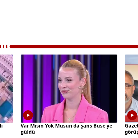
lı
Var Mısın Yok Musun'da şans Buse'ye
Gazet
güldü
görüş