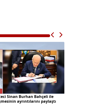
eci Sinan Burhan Bahçeli ile
Başkan Vekilliği se
mesinin ayrıntılarını paylaştı
skandalı!