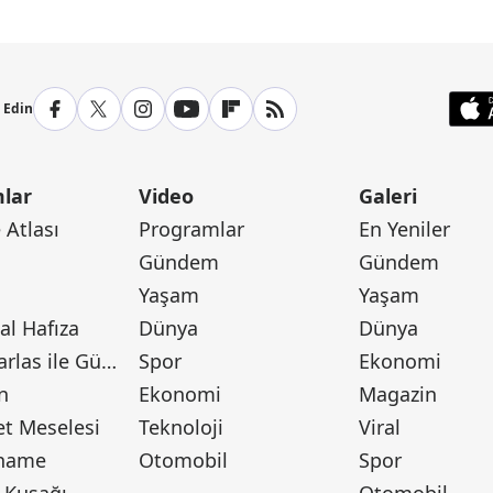
p Edin
lar
Video
Galeri
Atlası
Programlar
En Yeniler
Gündem
Gündem
Yaşam
Yaşam
l Hafıza
Dünya
Dünya
Canan Barlas ile Gündem
Spor
Ekonomi
n
Ekonomi
Magazin
t Meselesi
Teknoloji
Viral
tname
Otomobil
Spor
 Kuşağı
Otomobil