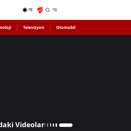
-°C
noloji
Televizyon
Otomobil
daki Videolar