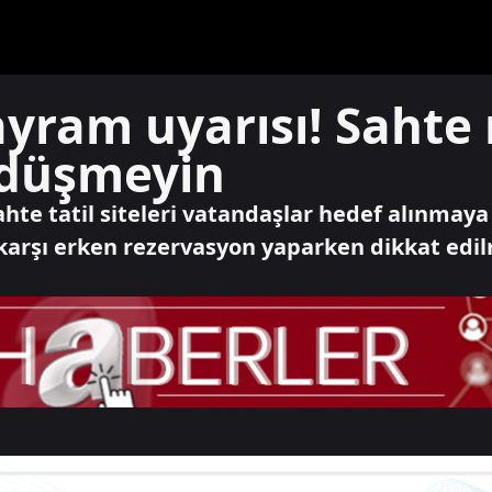
bayram uyarısı! Sahte
 düşmeyin
ahte tatil siteleri vatandaşlar hedef alınmaya
 karşı erken rezervasyon yaparken dikkat edi