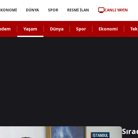
CANLI YAYIN
EKONOMİ
DÜNYA
SPOR
RESMİ İLAN
ndem
Yaşam
Dünya
Spor
Ekonomi
Tek
Sıra