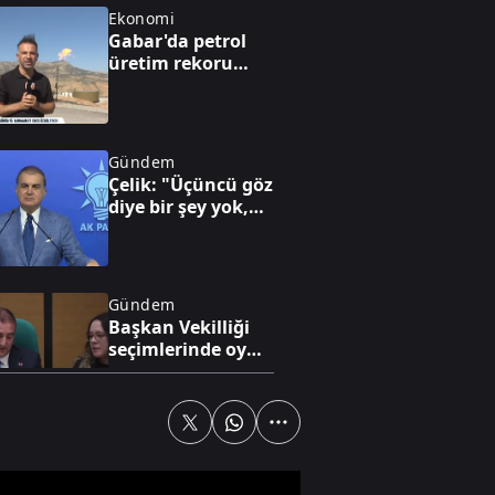
Ekonomi
Gabar'da petrol
üretim rekoru
kırıldı
Gündem
Çelik: "Üçüncü göz
diye bir şey yok,
sadece milli göz
vardır"
Gündem
Başkan Vekilliği
seçimlerinde oy
iptali skandalı!
Gündem
FETÖ'nün kritik
yapılanması ve 15