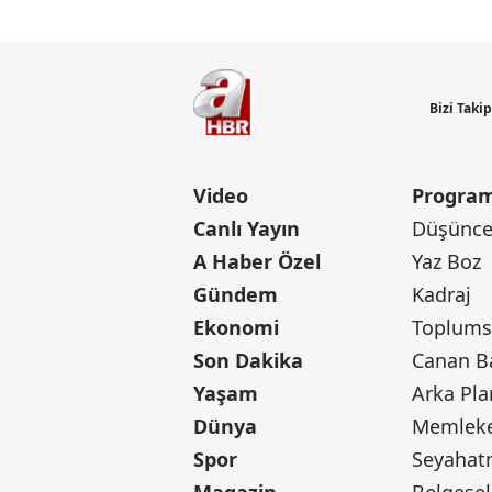
Bizi Taki
Video
Program
Canlı Yayın
Düşünce 
A Haber Özel
Yaz Boz
Gündem
Kadraj
Ekonomi
Toplumsa
Son Dakika
Yaşam
Arka Pla
Dünya
Memleke
Spor
Seyaha
Magazin
Belgesel